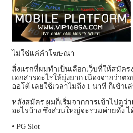
ไม่ใช่แค่คำโฆษณา
สิ่งแรกที่ผมทำเป็นเลือกเว็บที่ให้สมัค
เอกสารอะไรให้ยุ่งยาก เนื่องจากว่าต
ออโต้ เลยใช้เวลาไม่ถึง 1 นาที ก็เข้าเล
หลังสมัคร ผมก็เริ่มจากการเข้าไปดูว่าเ
อะไรบ้าง ซึ่งส่วนใหญ่จะรวมค่ายดัง ได
• PG Slot