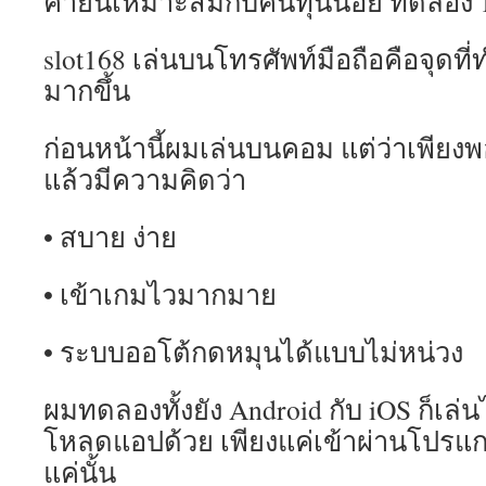
ค่ายนี้เหมาะสมกับคนทุนน้อย ทดลอง 
slot168 เล่นบนโทรศัพท์มือถือคือจุดที่
มากขึ้น
ก่อนหน้านี้ผมเล่นบนคอม แต่ว่าเพียง
แล้วมีความคิดว่า
• สบาย ง่าย
• เข้าเกมไวมากมาย
• ระบบออโต้กดหมุนได้แบบไม่หน่วง
ผมทดลองทั้งยัง Android กับ iOS ก็เล่นไ
โหลดแอปด้วย เพียงแค่เข้าผ่านโปรแก
แค่นั้น