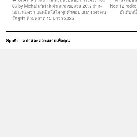
66 by Michal ufa11k ฝากแรกของวัน 20% ฝาก-
Noe 12 redko
ถอน สะดวก แอดมินใส่ใจ ทุกคำตอบ ufa11bet คน
อันดับหน
รักยูฟ่า ห้ามพลาด 15 มกรา 2025
Spa9i – สปาและความงามเพื่อคุณ