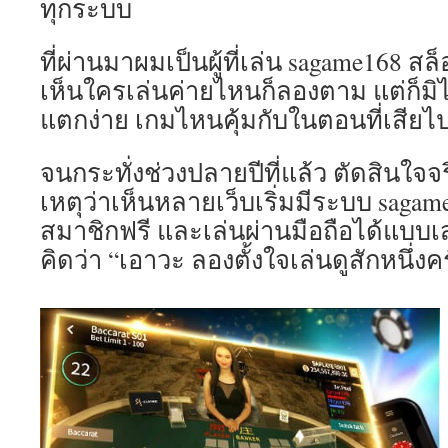
ทุกระบบ
ที่ผ่านมาผมเป็นผู้ที่เล่น sagame168
เห็นใครเล่นค่ายไหนก็ลองตาม แต่ก็มิไ
แตกง่าย เกมไหนคุ้มกับในตอนที่เสียไ
จนกระทั่งช่วงปลายปีที่แล้ว ตัดสินใจจร
เหตุว่าเห็นหลายเว็บเริ่มมีระบบ saga
สมาชิกฟรี และเล่นผ่านมือถือได้แบบเส
คิดว่า “เอาวะ ลองตั้งใจเล่นดูสักหนึ่งคร