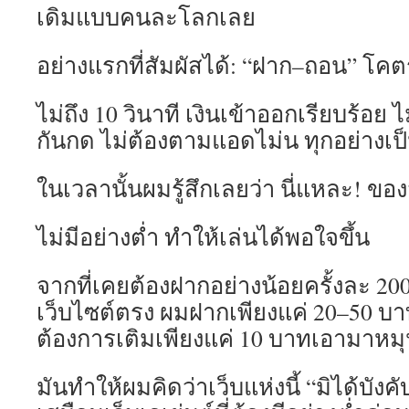
เดิมแบบคนละโลกเลย
อย่างแรกที่สัมผัสได้: “ฝาก–ถอน” โคต
ไม่ถึง 10 วินาที เงินเข้าออกเรียบร้อ
กันกด ไม่ต้องตามแอดไม่น ทุกอย่างเป
ในเวลานั้นผมรู้สึกเลยว่า นี่แหละ! ของ
ไม่มีอย่างต่ำ ทำให้เล่นได้พอใจขึ้น
จากที่เคยต้องฝากอย่างน้อยครั้งละ 2
เว็บไซต์ตรง ผมฝากเพียงแค่ 20–50 บาท
ต้องการเติมเพียงแค่ 10 บาทเอามาหมุน
มันทำให้ผมคิดว่าเว็บแห่งนี้ “มิได้บังค