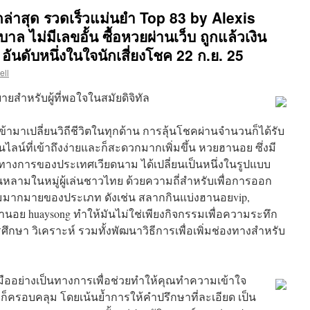
าสุด รวดเร็วแม่นยำ Top 83 by Alexis
 ไม่มีเลขอั้น ซื้อหวยผ่านเว็บ ถูกแล้วเงิน
 อันดับหนึ่งในใจนักเสี่ยงโชค 22 ก.ย. 25
ell
สำหรับผู้ที่พอใจในสมัยดิจิทัล
เข้ามาเปลี่ยนวิถีชีวิตในทุกด้าน การลุ้นโชคผ่านจำนวนก็ได้รับ
น์ที่เข้าถึงง่ายและก็สะดวกมากเพิ่มขึ้น หวยฮานอย ซึ่งมี
ทางการของประเทศเวียดนาม ได้เปลี่ยนเป็นหนึ่งในรูปแบบ
้นหลามในหมู่ผู้เล่นชาวไทย ด้วยความถี่สำหรับเพื่อการออก
วามมากมายของประเภท ดังเช่น สลากกินแบ่งฮานอยvip,
านอย huaysong ทำให้มันไม่ใช่เพียงกิจกรรมเพื่อความระทึก
รศึกษา วิเคราะห์ รวมทั้งพัฒนาวิธีการเพื่อเพิ่มช่องทางสำหรับ
่มืออย่างเป็นทางการเพื่อช่วยทำให้คุณทำความเข้าใจ
ก็ครอบคลุม โดยเน้นย้ำการให้คำปรึกษาที่ละเอียด เป็น