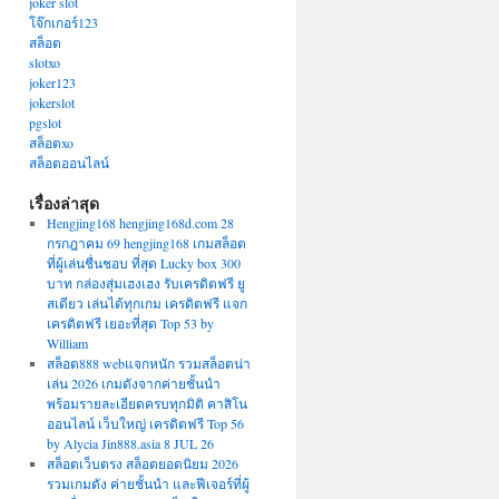
joker slot
โจ๊กเกอร์123
สล็อต
slotxo
joker123
jokerslot
pgslot
สล็อตxo
สล็อตออนไลน์
เรื่องล่าสุด
Hengjing168 hengjing168d.com 28
กรกฎาคม 69 hengjing168 เกมสล็อต
ที่ผู้เล่นชื่นชอบ ที่สุด Lucky box 300
บาท กล่องสุ่มเฮงเฮง รับเครดิตฟรี ยู
สเดียว เล่นได้ทุกเกม เครดิตฟรี แจก
เครดิตฟรี เยอะที่สุด Top 53 by
William
สล็อต888 webแจกหนัก รวมสล็อตน่า
เล่น 2026 เกมดังจากค่ายชั้นนำ
พร้อมรายละเอียดครบทุกมิติ คาสิโน
ออนไลน์ เว็บใหญ่ เครดิตฟรี Top 56
by Alycia Jin888.asia 8 JUL 26
สล็อตเว็บตรง สล็อตยอดนิยม 2026
รวมเกมดัง ค่ายชั้นนำ และฟีเจอร์ที่ผู้