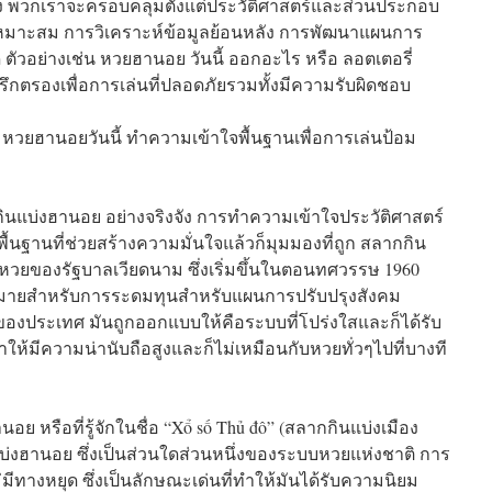
ิง พวกเราจะครอบคลุมตั้งแต่ประวัติศาสตร์และส่วนประกอบ
่เหมาะสม การวิเคราะห์ข้อมูลย้อนหลัง การพัฒนาแผนการ
ตัวอย่างเช่น หวยฮานอย วันนี้ ออกอะไร หรือ ลอตเตอรี่
รึกตรองเพื่อการเล่นที่ปลอดภัยรวมทั้งมีความรับผิดชอบ
ง หวยฮานอยวันนี้ ทำความเข้าใจพื้นฐานเพื่อการเล่นป้อม
ากกินแบ่งฮานอย อย่างจริงจัง การทำความเข้าใจประวัติศาสตร์
ื้นฐานที่ช่วยสร้างความมั่นใจแล้วก็มุมมองที่ถูก สลากกิน
หวยของรัฐบาลเวียดนาม ซึ่งเริ่มขึ้นในตอนทศวรรษ 1960
ดหมายสำหรับการระดมทุนสำหรับแผนการปรับปรุงสังคม
องประเทศ มันถูกออกแบบให้คือระบบที่โปร่งใสและก็ได้รับ
้มีความน่านับถือสูงและก็ไม่เหมือนกับหวยทั่วๆไปที่บางที
 หรือที่รู้จักในชื่อ “Xổ số Thủ đô” (สลากกินแบ่งเมือง
บ่งฮานอย ซึ่งเป็นส่วนใดส่วนหนึ่งของระบบหวยแห่งชาติ การ
มีทางหยุด ซึ่งเป็นลักษณะเด่นที่ทำให้มันได้รับความนิยม