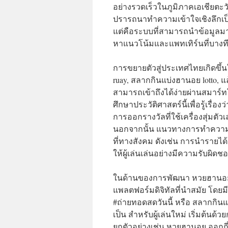
อย่างรวดเร็วในภูมิภาคเอเชียตะว
ปรารถนาทำความเข้าใจเชิงลึกเป็น 
แต่คือระบบที่สามารถนำข้อมูลมาพ
หาแนวโน้มและแพทเทิร์นที่บางทีอ
การขยายตัวสู่ประเทศไทยเกิดขึ้
ruay, สลากกินแบ่งฮานอย lotto, แล
สามารถเข้าถึงได้ง่ายผ่านสมาร์ท
ศึกษาประวัติศาสตร์นี้เพื่อรู้เรื่
การออกรางวัลที่ใช้เครื่องสุ่มต
นอกจากนั้น แนวทางการทำความเข
ที่ทางสังคม ดังเช่น การนำรายได
ให้ผู้เล่นเล่นอย่างมีความรับผิดช
ในด้านของการพัฒนา หวยฮานอยวั
แพลตฟอร์มดิจิทัลที่นำสมัย โดย
#ถ่ายทอดสดวันนี้ หรือ สลากกิน
เป็น สำหรับผู้เล่นใหม่ เริ่มต้
ยกตัวอย่างเช่น หวยฮานอย ออกกี