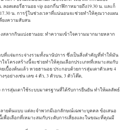
ลอตเตอรี่ฮานอย vip ออกกี่นาฬิกาหมายถึง19.30 น. และก็
17.30 น. การรู้ในช่วงเวลาที่แน่นอนจะช่วยทำให้คุณวางแผน
เลี่ยงความสับสน
ของสลากกินแบ่งฮานอย: ทำความเข้าใจความมากมายหลาก
่แจ่มกระจ่างรวมทั้งนานัปการ ซึ่งเป็นสิ่งสำคัญที่ทำให้มัน
จโครงสร้างนี้จะช่วยทำให้คุณเลือกประเภทที่เหมาะสมกับ
โดยเบื้องต้นแล้ว หวยฮานอย ประกอบด้วยการสุ่มเดาตัวเลข 4
งๆอย่างเช่น เลข 4 ตัว, 3 ตัวบน, 3 ตัวโต๊ด,
ิ่ง การสุ่มเดาใช้ระบบมาตรฐานที่ได้รับการยืนยัน ทำให้ผลลัพธ์
หลายต้นแบบ แต่ละจำพวกมีเอกลักษณ์เฉพาะบุคคล ข้อเสนอ
มนี้เพื่อเลือกที่เหมาะสมกับระดับการเสี่ยงและในขณะที่คุณมี