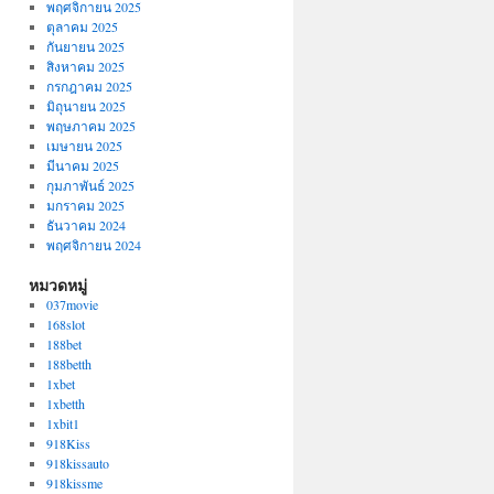
พฤศจิกายน 2025
ตุลาคม 2025
กันยายน 2025
สิงหาคม 2025
กรกฎาคม 2025
มิถุนายน 2025
พฤษภาคม 2025
เมษายน 2025
มีนาคม 2025
กุมภาพันธ์ 2025
มกราคม 2025
ธันวาคม 2024
พฤศจิกายน 2024
หมวดหมู่
037movie
168slot
188bet
188betth
1xbet
1xbetth
1xbit1
918Kiss
918kissauto
918kissme