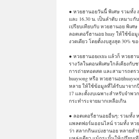
● หวยฮานอยวันนี้ พิเศษ รวมทั้ง
และ 16.30 น. เป็นลำดับ เหมาะกั
เปรียบเทียบกับ หวยฮานอย พิเศษ 
ลอตเตอรี่ฮานอย huay ให้ใช้ข้อมู
งวดเดียว โดยตั้งงบสูงสุด 30% ข
● หวยฮานอยextra แล้วก็ หวยฮาน
รางวัลในตอนพิเศษใกล้เคียงกับช
การถ่ายทอดสด และสามารถตรวจ 
huaysong หรือ หวยฮานอยhuayso
หลาย ให้ใช้ข้อมูลที่ได้รับมาจากป
17 และตั้งงบเฉพาะสำหรับจำพวกนี
กระทำระจายมากเหลือเกิน
● ลอตเตอรี่ฮานอยอื่นๆ: รวมทั้ง 
แพลตฟอร์มออนไลน์ รวมทั้ง หวยฮ
ว่า สลากกินแบ่งฮานอย หลายสํานั
แหล่งเดียว แม้กระนั้นให้เปรียบ