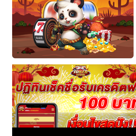
Top
28
by
Vernita
joker123auto.mobi
5
มีนาคม
69
casino