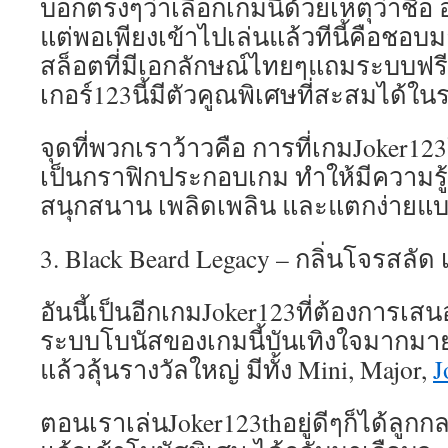
บอกตรงๆว่าเลือกเกมนี้ด้วยเหตุว่าชื่อ 
แต่พอเพียงเข้าไปเล่นแล้วทีนี้คือชอบม
สล็อตที่มีเอกลักษณ์ไทยๆแถมระบบฟร
เกอร์123นี้มีตัวคูณพิเศษที่สะสมได้ใ
จุดที่พวกเราว้าวคือ การที่เกมJoker12
เป็นกราฟิกประกอบเกม ทำให้มีความรู้ส
สนุกสนาน เพลิดเพลิน และแตกง่ายแบ
3. Black Beard Legacy – กลิ่นโจรสลั
อันนี้เป็นอีกเกมJoker123ที่ต้องการเสน
ระบบโบนัสของเกมนี้บันเทิงใจมากมาย
แล้วลุ้นรางวัลใหญ่ มีทั้ง Mini, Major,
J
ตอนเราเล่นJoker123thอยู่ดีๆก็ได้ลูกก