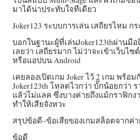
มาได้น่าประทับใจทีเดียว
Joker123 ระบบการเล่น เสถียรไหม กระ
บอกในฐานะผู้ที่เล่นJoker123thผ่านมือถื
เลยว่า เสถียรมาก ไม่ว่าจะเข้าเว็บไซต์
หรือแอปบน Android
เคยลองเปิดเกม Joker ไว้ 2 เกม พร้อมกั
Joker123th โหลดไวกว่า บั๊กน้อยกว่า รวม
แล้วไม่แลค ซึ่งบางค่ายถึงแม้กราฟิก
ทำให้เสียจังหวะ
สรุปข้อดี–ข้อเสียของเกมสล็อตจากค่า
ข้อดี