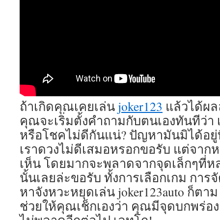
ถ้าเกิดคุณเคยเล่น
joker123
แล้วได้ผลล
คุณจะเริ่มตั้งคำถามกับตนเองทันทีว่า
หรือโชคไม่ดีกันแน่? ปัญหามันมิได้อยู
เราดวงไม่ดีเสมอหรอกขอรับ แต่จาก
เห็น โดยมากจะพลาดจากจุดเล็กๆที่หล
นั้นเลยล่ะขอรับ ทั้งการเลือกเกม การจ
หาจังหวะหยุดเล่น joker123auto ก็ตา
ช่วยให้คุณเช็กเองว่า คุณมีจุดบกพร่อง