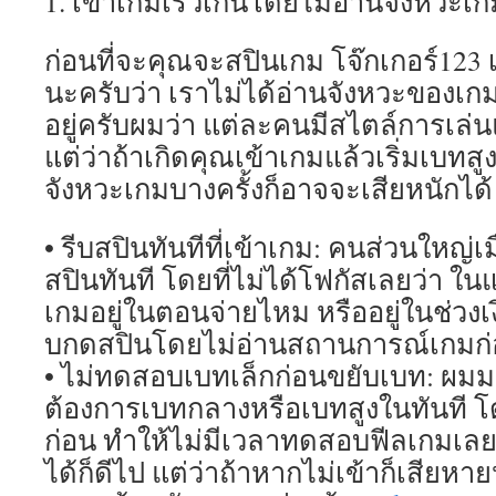
1. เข้าเกมเร็วเกินโดยไม่อ่านจังหวะเก
ก่อนที่จะคุณจะสปินเกม โจ๊กเกอร์123 
นะครับว่า เราไม่ได้อ่านจังหวะของเกม
อยู่ครับผมว่า แต่ละคนมีสไตล์การเล่น
แต่ว่าถ้าเกิดคุณเข้าเกมแล้วเริ่มเบทสูง
จังหวะเกมบางครั้งก็อาจจะเสียหนักได้
• รีบสปินทันทีที่เข้าเกม: คนส่วนใหญ่เ
สปินทันที โดยที่ไม่ได้โฟกัสเลยว่า ใน
เกมอยู่ในตอนจ่ายไหม หรืออยู่ในช่วงเง
บกดสปินโดยไม่อ่านสถานการณ์เกมก่
• ไม่ทดสอบเบทเล็กก่อนขยับเบท: ผมม
ต้องการเบทกลางหรือเบทสูงในทันที โด
ก่อน ทำให้ไม่มีเวลาทดสอบฟีลเกมเลย ส
ได้ก็ดีไป แต่ว่าถ้าหากไม่เข้าก็เสียหา