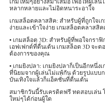
เกมใหม่ๆอย่างสม่ำเสมอ เพื่อให้ผู้เล่น
หลากหลายและไม่อิดหนาระอาใจ
เกมสล็อตคลาสสิค: สำหรับผู้ที่ถูกใจเก
ง่ายและเข้าใจง่าย เกมสล็อตคลาสสิคเป็
• เกมสล็อต 3D: สำหรับผู้ที่พอใจกราฟิ
เอฟเฟกต์ที่ตื่นเต้น เกมสล็อต 3D จะตอ
ต้องการของคุณ
• เกมยิงปลา: เกมยิงปลาก็เป็นอีกหนึ่ง
ที่นิยมจากผู้เล่นไม่แพ้กัน ด้วยรูปแบบก
บันเทิงใจแล้วก็แอ็คชั่นที่ตื่นเต้น
สมาชิกวันนี้รับเครดิตฟรี ทดสอบเล่น โ
ใหม่ๆได้ก่อนผู้ใด