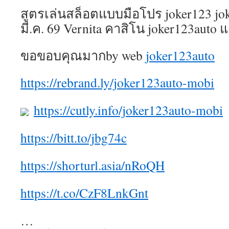
สูตรเล่นสล็อตแบบมือโปร joker123 jok
มี.ค. 69 Vernita คาสิโน joker123auto 
ขอขอบคุณมากby web
joker123auto
https://rebrand.ly/joker123auto-mobi
https://cutly.info/joker123auto-mobi
https://bitt.to/jbg74c
https://shorturl.asia/nRoQH
https://t.co/CzF8LnkGnt
…