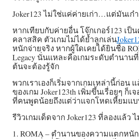
Joker123 ไม่ใช่แค่ค่ายเก่า…แต่มันเก๋
หากเทียบกับค่ายอื่น โจ๊กเกอร์123 เป็น
คลาสสิค ตัวเกมไม่ได้ย้ำลูกเล่น
Joker1
หนักจ่ายจริง หากผู้ใดเคยได้ยินชื่อ R
Legacy นั่นแหละคือเกมระดับตำนานที่ค
ต้นจะต้องรู้จัก
พวกเราเองก็เริ่มจากเกมเหล่านี้ก่อน 
ของเกม Joker123th เพิ่มขึ้นเรื่อยๆ ก็เ
ที่คนพูดน้อยถึงแต่ว่าแจกโหดเหี้ยมแ
รีวิวเกมเด็ดจาก Joker123 ที่ลองแล้ว ไม
1. ROMA – ตำนานของความแตกหนัก