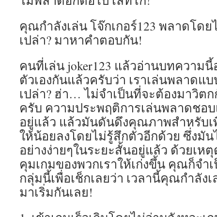
ไม่พลาดอีกต่อไป เลทโก!
คุณกำลังเล่น โจ๊กเกอร์123 พลาดโดยไม่ท
เปล่า? มาหาคำตอบกัน!
คนที่เล่น joker123 แล้วอ่านบทความนี้อ
ตัวเองกันแล้วครับว่า เราเล่นพลาดแบบไ
เปล่า? ฮ่า… ไม่จำเป็นที่จะต้องมาวิตก
ครับ ความประพฤติการเล่นพลาดชอบเกิ
อยู่แล้ว แล้วมันดันดึงคุณภาพสำหรับเ
ให้น้อยลงโดยไม่รู้สึกตัวอีกด้วย ซึ่งมั
อย่างง่ายๆในระยะสั้นอยู่แล้ว ด้วยเหต
คุมเกมของพวกเราให้เก่งขึ้น คุณก็จ
กลุ่มนี้เพื่อเช็กเลยว่า เวลานี้คุณกำลั
มาเริ่มกันเลย!