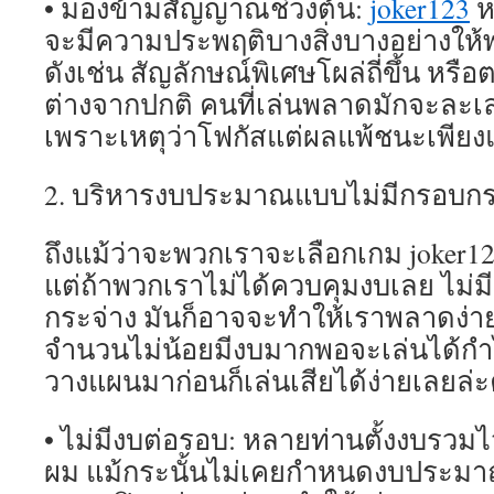
• มองข้ามสัญญาณช่วงต้น:
joker123
ห
จะมีความประพฤติบางสิ่งบางอย่างให้พว
ดังเช่น สัญลักษณ์พิเศษโผล่ถี่ขึ้น หรื
ต่างจากปกติ คนที่เล่นพลาดมักจะละเ
เพราะเหตุว่าโฟกัสแต่ผลแพ้ชนะเพียงแ
2. บริหารงบประมาณแบบไม่มีกรอบกร
ถึงแม้ว่าจะพวกเราจะเลือกเกม joker1
แต่ถ้าพวกเราไม่ได้ควบคุมงบเลย ไม่ม
กระจ่าง มันก็อาจจะทำให้เราพลาดง่าย
จำนวนไม่น้อยมีงบมากพอจะเล่นได้กำไร
วางแผนมาก่อนก็เล่นเสียได้ง่ายเลยล่
• ไม่มีงบต่อรอบ: หลายท่านตั้งงบรวมไว้
ผม แม้กระนั้นไม่เคยกำหนดงบประมา