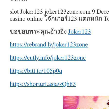
slot Joker123 joker123zone.com 9 Dec
casino online โจ๊กเกอร์123 แตกหนัก T
ขอขอบพระคุณอ้างอิง
Joker123
https://rebrand.ly/joker123zone
https://cutly.info/joker123zone
https://bitt.to/105p0q
https://shorturl.asia/zQh83