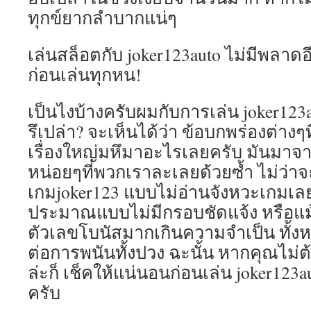
ทุกข์ยากลำบากแน่ๆ
เล่นสล็อตกับ joker123auto ไม่มีพลาดอี
ก่อนเล่นทุกหน!
เป็นไงบ้างครับผมกับการเล่น joker123
รึเปล่า? จะเห็นได้ว่า ข้อบกพร่องต่างๆที
เรื่องใหญ่มหึมาอะไรเลยครับ มันมาจา
หน่อยๆที่พวกเราละเลยด้วยซ้ำ ไม่ว่าจ
เกมjoker123 แบบไม่อ่านจังหวะเกมเล
ประมาณแบบไม่มีกรอบชัดแจ้ง หรือแม
ตัวเลขโบนัสมากเกินความจำเป็น ทั้งหม
ต่อการพนันทั้งปวง ฉะนั้น หากคุณไม่
ล่ะก็ เช็คให้แน่นอนก่อนเล่น joker123
ครับ