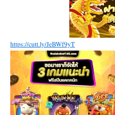
https://cutt.ly/JeBWf9yT