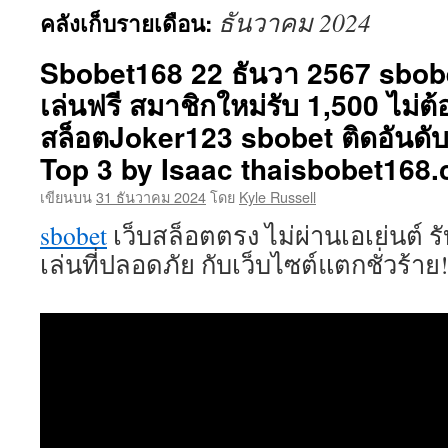
ธันวาคม 2024
คลังเก็บรายเดือน:
เนื้อหา
Sbobet168 22 ธันวา 2567 sbob
เล่นฟรี สมาชิกใหม่รับ 1,500 ไม่ต้
สล็อตJoker123 sbobet ติดอันดั
Top 3 by Isaac thaisbobet168
เขียนบน
31 ธันวาคม 2024
โดย
Kyle Russell
sbobet
เว็บสล็อตตรง ไม่ผ่านเอเย่นต์
เล่นที่ปลอดภัย กับเว็บไซต์แตกชั่วร้าย!