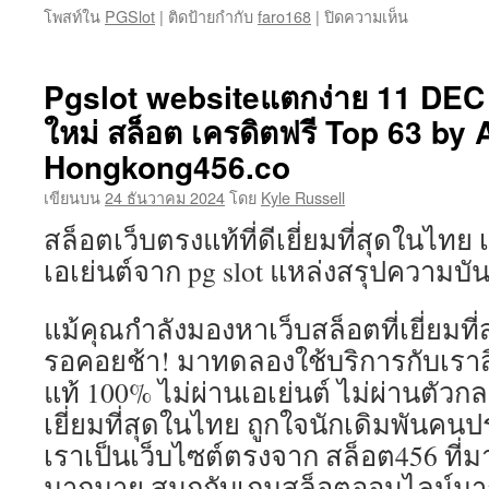
บน
โพสท์ใน
PGSlot
|
ติดป้ายกำกับ
faro168
|
ปิดความเห็น
Faro168
Faro168.co
14
Pgslot websiteแตกง่าย 11 DEC 
November
ใหม่ สล็อต เครดิตฟรี Top 63 by
24
pgslot
Hongkong456.co
เว็บ
หลัก
เขียนบน
24 ธันวาคม 2024
โดย
Kyle Russell
No.1
สล็อตเว็บตรงแท้ที่ดีเยี่ยมที่สุดในไทย
สมาชิก
ใหม่
เอเย่นต์จาก pg slot แหล่งสรุปความบ
รับ
1,000บาท
ฟีเจอร์
แม้คุณกำลังมองหาเว็บสล็อตที่เยี่ยมที่สุ
จัด
รอคอยช้า! มาทดลองใช้บริการกับเรา
เต็ม
แท้ 100% ไม่ผ่านเอเย่นต์ ไม่ผ่านตัวกล
รองรับ
ทุก
เยี่ยมที่สุดในไทย ถูกใจนักเดิมพันค
แพลตฟอร์ม
เราเป็นเว็บไซต์ตรงจาก สล็อต456 ที่ม
สล็อต168
รวม
มากมาย สุนกกับเกมสล็อตออนไลน์มาก