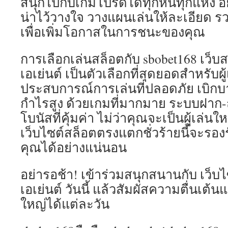
สนุกไปกับเกมโปรดได้ทุกหนทุกแห่ง อย่
น่าไว้วางใจ วางแผนเล่นให้ละเอียด รวมท
เพื่อเพิ่มโอกาสในการชนะของคุณ
การเลือกเล่นสล็อตกับ sbobet168 เว็บ
เอเย่นต์ เป็นตัวเลือกที่สุดยอดสำหรับผู้
ประสบการณ์การเล่นที่ปลอดภัย เบิก
กำไรสูง ด้วยเกมที่มากมาย ระบบฝาก-
โบนัสที่คุ้มค่า ไม่ว่าคุณจะเป็นผู้เล่นใ
เว็บไซต์สล็อตตรงแตกชั่วร้ายนี้จะร
คุณได้อย่างแน่นอน
อย่ารอช้า! เข้าร่วมสนุกสนานกับ เว็บ
เอเย่นต์ วันนี้ แล้วสัมผัสความตื่นเต้น
ใหญ่ได้แต่ละวัน