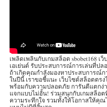
เพลิดเพลินกับเกมสล็อต sbobet168 เว็
เอเย่นต์ รับประสบการณ์การเล่นที่ปล
ถ้าเกิดคุณกำลังมองหาประสบการณ์การเ
ในปีนี้ เราขอชี้แนะ เว็บไซต์สล็อตตรงไม
พร้อมกับความปลอดภัย การันตีแตกง่า
แจกแบบไม่อั้น! ร่วมสนุกกับเกมสล็อตที
ความระทึกใจ รวมทั้งให้โอกาสให้คุณได