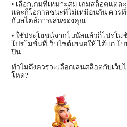
• เลือกเกมที่เหมาะสม เกมสล็อตแต่
และก็โอกาสชนะที่ไม่เหมือนกัน ควรที
กับสไตล์การเล่นของคุณ
• ใช้ประโยชน์จากโบนัสแล้วก็โปรโมช
โปรโมชั่นที่เว็บไซต์เสนอให้ ได้แก่ โบ
ปิน
ทำไมถึงควรจะเลือกเล่นสล็อตกับเว็บไ
โหด?