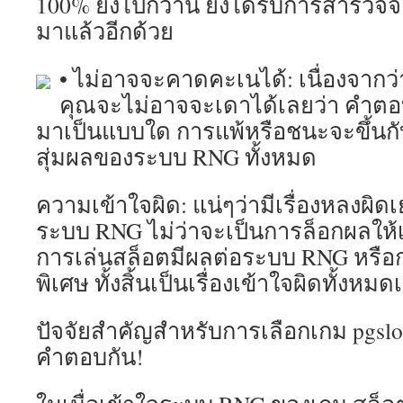
100% ยิ่งไปกว่านี้ ยังได้รับการสำรว
มาแล้วอีกด้วย
• ไม่อาจจะคาดคะเนได้: เนื่องจากว
คุณจะไม่อาจจะเดาได้เลยว่า คำต
มาเป็นแบบใด การแพ้หรือชนะจะขึ้นก
สุ่มผลของระบบ RNG ทั้งหมด
ความเข้าใจผิด: แน่ๆว่ามีเรื่องหลงผิด
ระบบ RNG ไม่ว่าจะเป็นการล็อกผลให้เ
การเล่นสล็อตมีผลต่อระบบ RNG หรือก
พิเศษ ทั้งสิ้นเป็นเรื่องเข้าใจผิดทั้งห
ปัจจัยสำคัญสำหรับการเลือกเกม pgslo
คำตอบกัน!