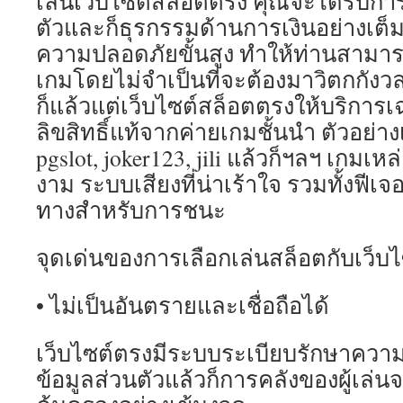
เล่นเว็บไซต์สล็อตตรง คุณจะได้รับกา
ตัวและก็ธุรกรรมด้านการเงินอย่างเต็ม
ความปลอดภัยขั้นสูง ทำให้ท่านสามาร
เกมโดยไม่จำเป็นที่จะต้องมาวิตกกังวล
ก็แล้วแต่เว็บไซต์สล็อตตรงให้บริการเฉ
ลิขสิทธิ์แท้จากค่ายเกมชั้นนำ ตัวอย่าง
pgslot, joker123, jili แล้วก็ฯลฯ เกมเหล
งาม ระบบเสียงที่น่าเร้าใจ รวมทั้งฟีเจอร
ทางสำหรับการชนะ
จุดเด่นของการเลือกเล่นสล็อตกับเว็บ
• ไม่เป็นอันตรายและเชื่อถือได้
เว็บไซต์ตรงมีระบบระเบียบรักษาความ
ข้อมูลส่วนตัวแล้วก็การคลังของผู้เล่น