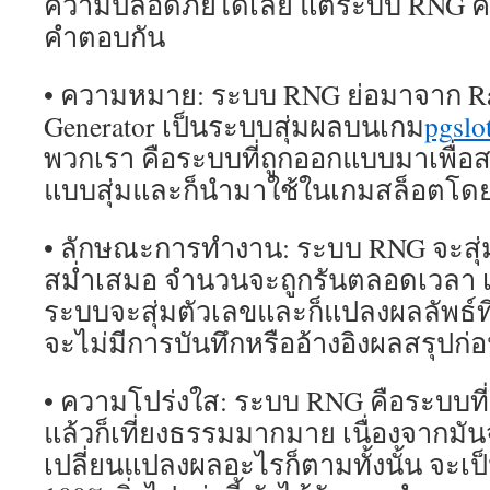
ความปลอดภัยได้เลย แต่ระบบ RNG คื
คำตอบกัน
• ความหมาย: ระบบ RNG ย่อมาจาก R
Generator เป็นระบบสุ่มผลบนเกม
pgslo
พวกเรา คือระบบที่ถูกออกแบบมาเพื่อสร
แบบสุ่มและก็นำมาใช้ในเกมสล็อตโดยเ
• ลักษณะการทำงาน: ระบบ RNG จะสุ
สม่ำเสมอ จำนวนจะถูกรันตลอดเวลา เม
ระบบจะสุ่มตัวเลขและก็แปลงผลลัพธ์ที่
จะไม่มีการบันทึกหรืออ้างอิงผลสรุปก่
• ความโปร่งใส: ระบบ RNG คือระบบท
แล้วก็เที่ยงธรรมมากมาย เนื่องจากมัน
เปลี่ยนแปลงผลอะไรก็ตามทั้งนั้น จะเ