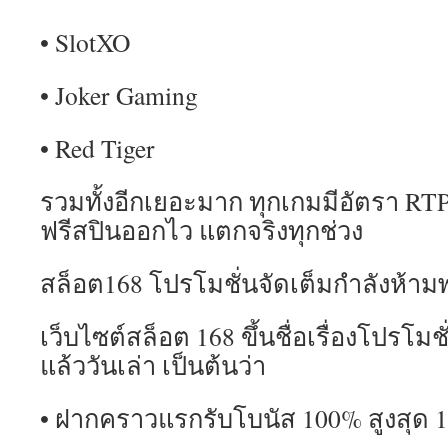
• SlotXO
• Joker Gaming
• Red Tiger
รวมทั้งอีกเยอะมาก ทุกเกมมีอัตรา RTP 
ฟรีสปินออกไว แตกจริงทุกช่วง
สล็อต168 โปรโมชั่นจัดเต็มกำลังห้า
เว็บไซต์สล็อต 168 ขึ้นชื่อเรื่องโปรโมชั่
แล้ววันเล่า เป็นต้นว่า
• ฝากคราวแรกรับโบนัส 100% สูงสุด 