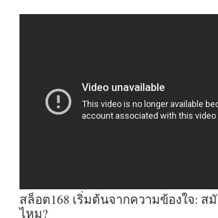
สล็อต168 เริ่มต้นจากความข้องใจ: สมัคร
ไหม?