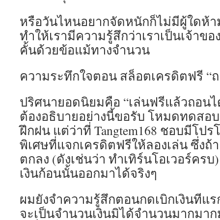
หรือวันไหนอยากจัดหนักก็ไม่มีผู้ใดห้า
ทำให้เรามีความรู้สึกว่าเราเป็นเจ้าของ
คั้นด้วยข้อแม้ทางจำนวน
ความระทึกใจตอน สล็อตเครดิตฟรี “ถ
ปริศนายอดนิยมคือ “เล่นฟรีแล้วถอนได
ต้องอธิบายอย่างนี้ขอรับ โหมดทดสอบเ
ฝึกฝน แต่ว่าที่ Tangtem168 ชอบมีโปร
พิเศษที่แจกเครดิตฟรีให้ลองเล่น ซึ่ง
ตกลง (ดังเช่นว่า ทำเทิร์นโอเวอร์คร
เงินก้อนนั้นออกมาได้จริงๆ
ผมยังจำความรู้สึกตอนกดเบิกเงินทีแรก
จะเป็นจำนวนเงินมิได้จำนวนมากมากมา