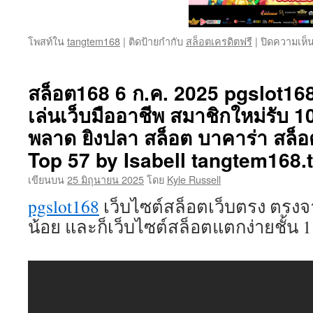
โพสท์ใน
tangtem168
|
ติดป้ายกำกับ
สล็อตเครดิตฟรี
|
ปิดความเห็
สล็อต168 6 ก.ค. 2025 pgslot168
เล่นเว็บมืออาชีพ สมาชิกใหม่รับ 
พลาด ยิงปลา สล็อต บาคาร่า สล็อต16
Top 57 by Isabell tangtem168.
เขียนบน
25 มิถุนายน 2025
โดย
Kyle Russell
pgslot168
เว็บไซต์สล็อตเว็บตรง ตรงจ
น้อย และก็เว็บไซต์สล็อตแตกง่ายชั้น 1