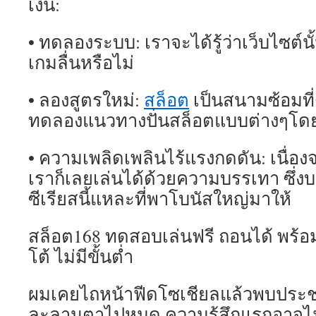
เงิน:
• ทดลองระบบ: เราจะได้รู้ว่าเว็บไซต
เกมลื่นหรือไม่
• ลองสูตรใหม่:
สล็อต
เป็นสนามซ้อมที
ทดลองแนวทางปั่นสล็อตแบบต่างๆโดยไ
• ความเพลิดเพลินไร้แรงกดดัน: เนื่อง
เราก็เลยเล่นได้ด้วยความบรรเทา ซึ่
ซีเรียสนี้แหละที่พาโบนัสใหญ่มาให้
สล็อต168 ทดสอบเล่นฟรี ถอนได้ พร้
โต้ ไม่มีขั้นต่ำ
ผมเคยไถหน้าฟีดโซเชียลแล้วพบประช
ละลานตาไปหมด ความรู้สึกแรกอาจไ