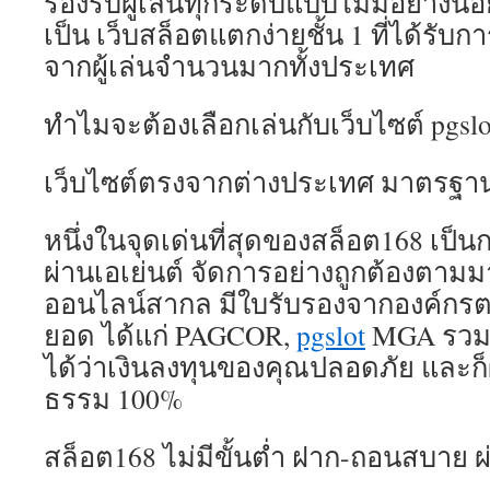
รองรับผู้เล่นทุกระดับแบบไม่มีอย่างน้อย 
เป็น เว็บสล็อตแตกง่ายชั้น 1 ที่ได้รับก
จากผู้เล่นจำนวนมากทั้งประเทศ
ทำไมจะต้องเลือกเล่นกับเว็บไซต์ pgsl
เว็บไซต์ตรงจากต่างประเทศ มาตรฐา
หนึ่งในจุดเด่นที่สุดของสล็อต168 เป็นก
ผ่านเอเย่นต์ จัดการอย่างถูกต้องตา
ออนไลน์สากล มีใบรับรองจากองค์กร
ยอด ได้แก่ PAGCOR,
pgslot
MGA รวมทั้
ได้ว่าเงินลงทุนของคุณปลอดภัย และก
ธรรม 100%
สล็อต168 ไม่มีขั้นต่ำ ฝาก-ถอนสบาย 