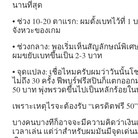
นานที่สุด
• ช่วง 10-20 ตาแรก: ผมตั้งเบทไว้ที่ 1 บา
จังหวะของเกม
• ช่วงกลาง: พอเริ่มเห็นสัญลักษณ์พิเ
ผมขยับเบทขึ้นเป็น 2-3 บาท
• จุดแปลง: เชื่อไหมครับผมว่าวันนั้น
ไม่ถึง 30 ครั้ง ฟีพบร์ฟรีสปินก็แตกอ
50 บาท พุ่งพรวดขึ้นไปเป็นหลักร้อยใ
เพราะเหตุไรจะต้องรับ “เครดิตฟรี 50”
บางคนบางทีก็อาจจะมีความคิดว่าเงินเพี
เวลาเล่น แต่ว่าสำหรับผมมันมีจุดเด่นมา