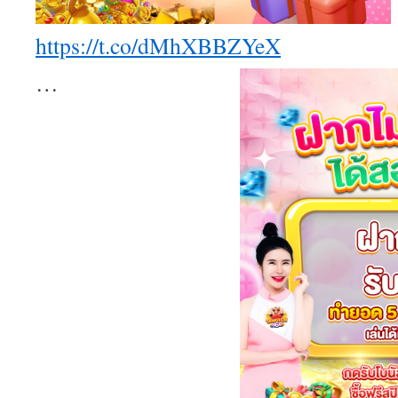
https://t.co/dMhXBBZYeX
…