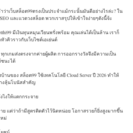
ำว่าเว็บสล็อต99ตรงเป็นประจำแม้กระนั้นมันดีอย่างไรล่ะ? ใน
SEO และแวดวงสล็อต พวกเราสรุปให้เข้าใจง่ายๆดังนี้จ้ะ
etthi99 มีเงินทุนหมุนเวียนพรั่งพร้อม คุณเล่นได้เป็นล้าน เราก็
าหัวคิวราวกับเว็บไซต์เอเย่นต์
: ทุกเกมส่งตรงจากค่ายผู้ผลิต การออกรางวัลจึงมีความเป็น
้ชนะได้
้านของ สล็อต99 ใช้เทคโนโลยี Cloud Server ปี 2026 ทำให้
างลุ้นโบนัสสำคัญ
่นยังไงให้แตกกระจาย
 ง่าย แต่ว่าถ้ามีสูตรติดตัวไว้นิดหน่อย โอกาสรวยก็ยิ่งสูงมากขึ้น
ใหม่
โยชน์