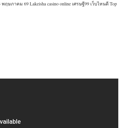
3 พฤษภาคม 69 Lakeisha casino online เศรษฐี99 เว็บไหนดี Top