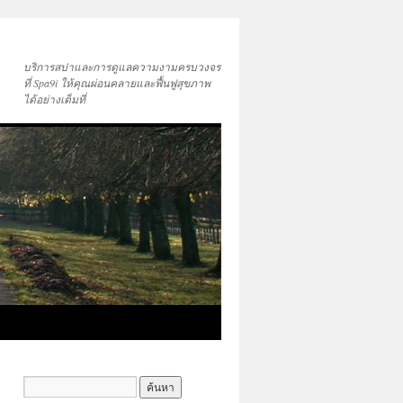
บริการสปาและการดูแลความงามครบวงจร
ที่ Spa9i ให้คุณผ่อนคลายและฟื้นฟูสุขภาพ
ได้อย่างเต็มที่