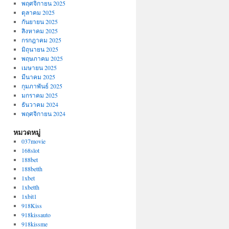
พฤศจิกายน 2025
ตุลาคม 2025
กันยายน 2025
สิงหาคม 2025
กรกฎาคม 2025
มิถุนายน 2025
พฤษภาคม 2025
เมษายน 2025
มีนาคม 2025
กุมภาพันธ์ 2025
มกราคม 2025
ธันวาคม 2024
พฤศจิกายน 2024
หมวดหมู่
037movie
168slot
188bet
188betth
1xbet
1xbetth
1xbit1
918Kiss
918kissauto
918kissme