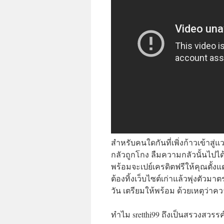
สำหรับคนใดกันที่เพิ่งก้าวเข้าสู
กลัวถูกโกง ลืมความกลัวนั้นไปได้
พร้อมจะเปย์เครดิตฟรีให้คุณตั้งแต
ต้องทิ้งเว็บไซต์เก่าแล้วพุ่งตัวมา
วัน เตรียมให้พร้อม ด้วยเหตุว่าค
ทำไม sretthi99 ถึงเป็นสรวงสวรร