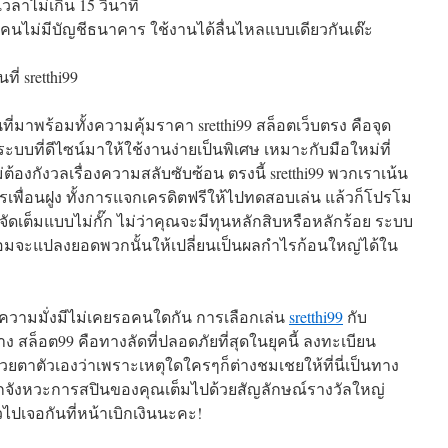
ช้เวลาไม่เกิน 15 วินาที
คนไม่มีบัญชีธนาคาร ใช้งานได้ลื่นไหลแบบเดียวกันเด๊ะ
ที่ sretthi99
่มาพร้อมทั้งความคุ้มราคา sretthi99 สล็อตเว็บตรง คือจุด
ระบบที่ดีไซน์มาให้ใช้งานง่ายเป็นพิเศษ เหมาะกับมือใหม่ที่
องกังวลเรื่องความสลับซับซ้อน ตรงนี้ sretthi99 พวกเราเน้น
าใครเพื่อนฝูง ทั้งการแจกเครดิตฟรีให้ไปทดสอบเล่น แล้วก็โปรโม
จัดเต็มแบบไม่กั๊ก ไม่ว่าคุณจะมีทุนหลักสิบหรือหลักร้อย ระบบ
พร้อมจะแปลงยอดพวกนั้นให้เปลี่ยนเป็นผลกำไรก้อนใหญ่ได้ใน
ากความมั่งมีไม่เคยรอคนใดกัน การเลือกเล่น
sretthi99
กับ
 สล็อต99 คือทางลัดที่ปลอดภัยที่สุดในยุคนี้ ลงทะเบียน
ด้วยตาตัวเองว่าเพราะเหตุใดใครๆก็ต่างชมเชยให้ที่นี่เป็นทาง
ห้ทุกจังหวะการสปินของคุณเต็มไปด้วยสัญลักษณ์รางวัลใหญ่
เจอกันที่หน้าเบิกเงินนะคะ!