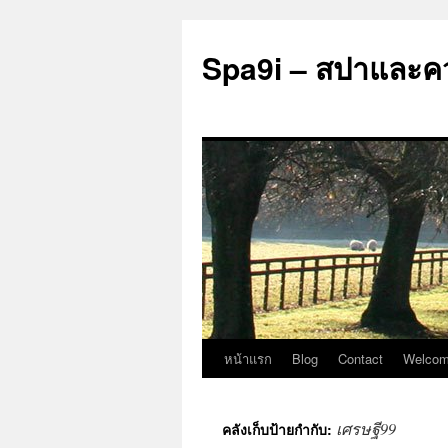
Spa9i – สปาและคว
หน้าแรก
Blog
Contact
Welcome
ข้าม
ไป
เศรษฐี99
คลังเก็บป้ายกำกับ:
ยัง