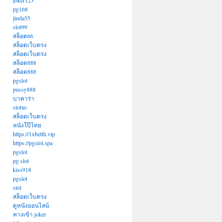
joker123
pg168
jinda55
slot99
สล็อต66
สล็อตเว็บตรง
สล็อตเว็บตรง
สล็อต888
สล็อต888
pgslot
pussy888
บาคาร่า
slotxo
สล็อตเว็บตรง
หนังโป๊ไทย
https://1xbetth.vip
https://pgslot.spa
pgslot
pg slot
kiss918
pgslot
slot
สล็อตเว็บตรง
ดูหนังออนไลน์
ทางเข้า joker