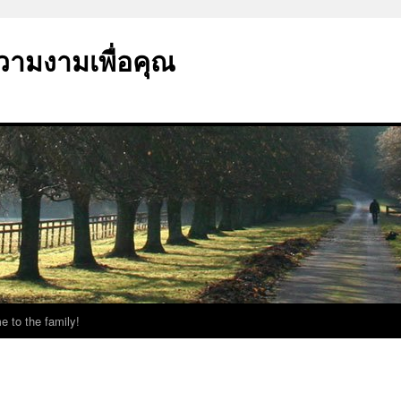
ามงามเพื่อคุณ
 to the family!