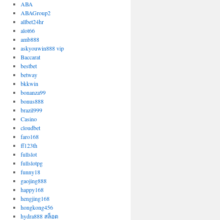
ABA
ABAGroup2
allbet24hr
alot66
amb888
askyouwin888 vip
Baccarat
bestbet
betway
bkkwin
bonanza99
bonus888
brazil999
Casino
cloudbet
faro168
ff123th
fullslot
fullslotpg
funny18
gaojing888
happy168
hengjing168
hongkong456
hydra888 สล็อต