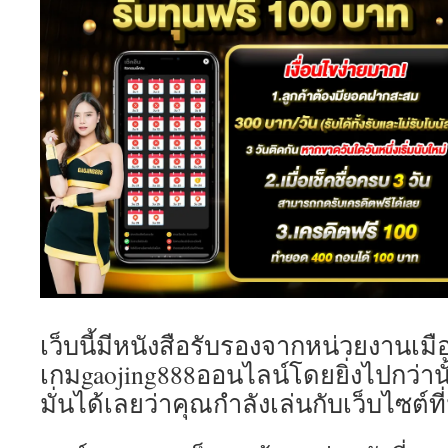
เว็บนี้มีหนังสือรับรองจากหน่วยงานเม
เกมgaojing888ออนไลน์โดยยิ่งไปกว่านั
มั่นได้เลยว่าคุณกำลังเล่นกับเว็บไซต์