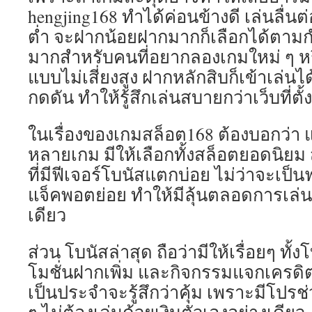
hengjing168 ทำได้ค่อนข้างดี เล่นลื่นต่อเ
ต่ำ จะฝากน้อยฝากมากก็เลือกได้ตามก
มากสำหรับคนที่อยากลองเกมใหม่ ๆ ห
แบบไม่เสี่ยงสูง ฝากหลักสิบก็เข้าเล่นได
กดดัน ทำให้รู้สึกเล่นสบายกว่าเว็บที่ตั้ง
ในเรื่องของเกมสล็อต168 ต้องบอกว่า 
หลายเกม มีให้เลือกทั้งสล็อตยอดนิยม
ที่มีฟีเจอร์โบนัสแตกบ่อย ไม่ว่าจะเป็น
แจ็คพอตย่อย ทำให้มีลุ้นตลอดการเล่น ไ
เดียว
ส่วน โบนัสล่าสุด ถือว่ามีให้เรื่อยๆ ทั
โมชั่นฝากเพิ่ม และกิจกรรมแจกเครดิต
เป็นประจำจะรู้สึกว่าคุ้ม เพราะมีโปรช่