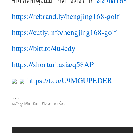
ขอขอบคุณมากอ้างอิงจาก
สล็อต168
https://rebrand.ly/hengjing168-golf
https://cutly.info/hengjing168-golf
https://bitt.to/4u4edy
https://shorturl.asia/q58AP
https://t.co/U9MGUPEDER
…
บน
คลังรูปเพิ่มเติม
|
ปิดความเห็น
เว็บ
ใหญ่
hengjing168
websiteตรง
สล็อต