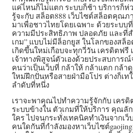
คา
แค่ไหนก็ไม่แตก ระบบก็ช้า บริการก็ห่ว
สิโน
รู้จะกับ สล็อต888 เว็บไซต์สล็อตคุณภาพ
มาเพื่อชาวไทยโดยเฉพาะ ด้วยระบบที่ล้
ความมีประสิทธิภาพ ปลอดภัย และที่
เกม” แบบไม่มีล็อกยูส ในโลกของสล็อต
เกิดขึ้นใหม่เกือบจะทุกวี่วัน เครดิตฟรี เป
เจ้าทางพิสูจน์ตัวเองด้วยประสบการณ์จร
คนว่าเป็นเว็บที่ กล้าให้ กล้าแตก กล้าด
ใหม่ฝึกปั่นหรือสายฝ่ามือโปร ต่างก็เทใจ
ลำดับที่หนึ่ง
เราจะพาคุณไปทำความรู้จักกับ เครดิตฟร
ระบบข้างใน ตัวเกมที่ให้บริการ คุณลั
ใคร ไปจนกระทั่งเทคนิคทำเงินจากเว็บ
คนใดกันที่กำลังมองหาเว็บไซต์gaojin