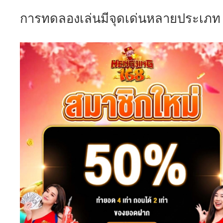
การทดลองเล่นมีจุดเด่นหลายประเภท 