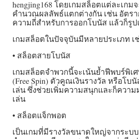
hengjing168 โดยเกมสล็อตแต่ละเกมจ
คำนวณผลลัพธ์แตกต่างกัน เช่น อัตรา
ความถี่สำหรับการออกโบนัส แล้วก็รู
เกมสล็อตในปัจจุบันมีหลายประเภท เช
• สล็อตสายโบนัส
เกมสล็อตจำพวกนี้จะเน้นย้ำฟีพบร์พิเศ
(Free Spin) ตัวคูณเงินรางวัล หรือโบ
เล่น ซึ่งช่วยเพิ่มความสนุกและก็ความ
เล่น
• สล็อตแจ็กพอต
เป็นเกมที่มีรางวัลขนาดใหญ่จากระบบขอ