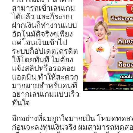
สามารถเข้าเล่นเกม
ได้แล้ว และก็ระบบ
ฝากเงินก็ทำงานแบบ
อัตโนมัติจริงๆเพียง
แค่โอนเงินเข้าไป
ระบบก็อัปเดตเครดิต
ให้โดยทันที ไม่ต้อง
แจ้งสลิปหรือรอคอย
แอดมิน ทำให้สะดวก
มากมายสำหรับคนที่
อยากเล่นเกมแบบเร็ว
ทันใจ
อีกอย่างที่ผมถูกใจมากเป็น โหมดทดสอ
ก่อนจะลงทุนเงินจริง ผมสามารถทดสอ