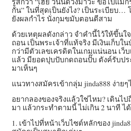
รู้สึกว่า “เฮ้ย วันนี้ดวงมาว่ะ ขอไปแม้ก
กัน” ในที่สุดเป็นยังไง? เป็นระเบียบ… โ
ยังผลกำไร นั่งกุมขมับตอนตีสาม
ด้วยเหตุผลดังกล่าว จำคำนี้ไว้ให้ขึ้นใ
ถอน เป็นพระเจ้าที่แท้จริง มีเงินเก็บใ
กว่ามีตัวเลขเครดิตในเกมแน่นอน เว็บแ
แล้ว มียอดปุบปับกดถอนปั๊บ ตังค์รับป
มาเห็นๆ
แนวทางสมัครเข้ากลุ่ม jinda888 ง่ายๆไ
อยากลองของจริงแล้วใช่ไหม? เดินไปถือ
มา แล้วกระทำตามนี้ ไม่เกิน 2 นาที ได
1. เข้าไปที่หน้าเว็บไซต์หลักของ jinda