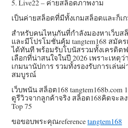
5. Live22 – ค่ายสล็อตภาพงาม
เป็นค่ายสล็อตที่มีทั้งเกมสล็อตและก็
สำหรับคนไหนกันที่กำลังมองหาเว็บสล็อ
และมีโปรโมชั่นคุ้ม tangtem168 สมัครเ
ได้ทันที พร้อมรับโบนัสรวมทั้งเครดิตฟรี
เลือกที่น่าสนใจในปี 2026 เพราะเหตุว่า
เกมนานัปการ รวมทั้งรองรับการเล่นผ่า
สมบูรณ์
เว็บพนัน สล็อต168 tangtem168b.com 
ดูรีวิวจากลูกค้าจริง สล็อต168คิดจะลงทุนท
Top 75
ขอขอบพระคุณreference
tangtem168