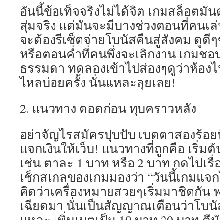
อันนี้ข้อเท็จจริงไม่ได้จิต เกมสล็อตม
สุ่มจริง แต่มันจะมีบางช่วงตอนที่คนเ
จะต้องรีเซ็ตจ่ายโบนัสคืนสู่สังคม ดูดี
หรือตอนค่ำที่คนพึ่งจะเลิกงาน เกมชอ
ธรรมดา ทดลองเข้าไปส่องๆดูว่าห้องไ
ไหลบ่อยครั้ง นั่นแหละลุยเลย!
2. แนวทาง ตอดก่อน ทุบคราวหลัง
อย่าจัญไรสมัครปุบปับ เบตตาสองร้อยปั๊
แจกเงินให้เว็บ! แนวทางที่ถูกคือ เริ่ม
เช่น ตาละ 1 บาท หรือ 2 บาท กดไปเรื่อ
เช็กสเกลของเกมมองว่า “วันนี้เกมแจ
คิดว่าเครื่องหมายสวยๆเริ่มมาชิดกัน ฟ
เฉียดมา นั่นเป็นสัญญาณเตือนว่าโบนัส
แหละ เพิ่มเบตเป็น 10 บาท 20 บาท ตีมั