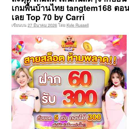
เกมพื้นบ้านไทย tangtem168 ตอนนี
เลย Top 70 by Carri
ด
เขียนบน
27 มีนาคม 2026
โดย
Kyle Russell
ช
ฟ
ที
ผู
เ
ช
เ
ส