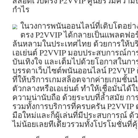
สล็อตเว็บตรง P2VVIP ศูนย์รวมความบั
กำไร
ด
ไ
ในวงการพนันออนไลน์ที่เติบโตอย่างไ
ตรง P2VVIP ได้กลายเป็นแพลตฟอร
ล้นหลามในประเทศไทย ด้วยการให้บร
เ
เอเย่นต์ P2VVIP มอบประสบการณ์การ
บันเทิงใจ และเต็มไปด้วยโอกาสในการทำ
บรรดาเว็บไซต์พนันออนไลน์ P2VVIP ค
ที่ให้บริการเกมสล็อตจากค่ายเกมชั้นน
น
ตัวกลางหรือเอเย่นต์ ทำให้เชื่อมั่นได
เ
ความน่านับถือ ด้วยระบบที่ล้ำสมัย กา
ป
รวมทั้งการบริการที่ครบครัน P2VVIP ตอ
มือใหม่และก็ผู้เล่นที่มีประสบการณ์ ด้
พ
ไม่น้อยเลยทีเดียวรวมทั้งโปรโมชั่นที่คุ