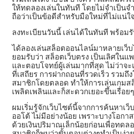
ให้ทดลองเล่นในทันที โดยไม่จำเป็นจำเ
ถือว่าเป็นข้อดีสำหรับมือใหม่ที่ไม่แน
ลงทะเบียนวันนี้ เล่นได้ในทันที พร้อ
ได้ลองเล่นสล็อตออนไลน์มาหลายเว็บไ
ยอมรับว่า สล็อตเว็บตรง เป็นเลิศในแพ
และตอบโจทย์ผู้เล่นมากที่สุด ไม่ว่าจ
ที่เสถียร การฝากถอนที่รวดเร็ว รวมถึง
สมาชิกโดยตลอด ทำให้การเล่นเกมสล
เพลิดเพลินและก็สะดวกเยอะขึ้นเรื่อย
ผมเริ่มรู้จักเว็บไซต์นี้จากการค้นหาเว
ออโต้ ไม่มีอย่างน้อย เพราะบางโอก
ด้วยเงินปริมาณเล็กน้อยก่อนเพื่อทด
สมาชิกก็พบว่าขั้นตอนต่างๆทำเป็นง่าย