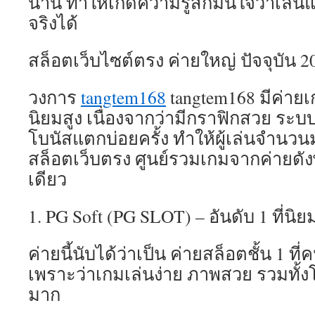
นาน ทำให้เกิดความรู้สึกมั่นใจว่าเล่น
จริงได้
สล็อตเว็บไซต์ตรง ค่ายใหญ่ ปัจจุบัน 20
วงการ
tangtem168
tangtem168 มีค่า
นิยมสูง เนื่องจากว่ามีกราฟิกสวย ระบ
โบนัสแตกบ่อยครั้ง ทำให้ผู้เล่นจำนวน
สล็อตเว็บตรง ศูนย์รวมเกมจากค่ายดังพ
เดียว
1. PG Soft (PG SLOT) – อันดับ 1 ที่นิยม
ค่ายนี้นับได้ว่าเป็น ค่ายสล็อตชั้น 1 ที
เพราะว่าเกมเล่นง่าย ภาพสวย รวมทั้
มาก