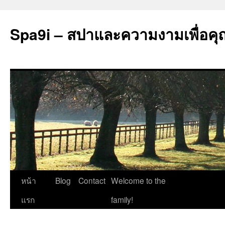
Spa9i – สปาและความงามเพื่อคุ
ข้าม
หน้า
Blog
Contact
Welcome to the
ไป
แรก
family!
ยัง