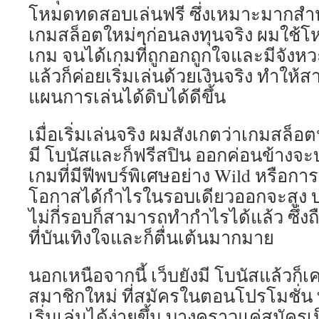
โหมดทดสอบเล่นฟรี ซึ่งเหมาะมากสำ
เกมสล็อตใหม่ๆก่อนลงทุนจริง ผมใช้
เกม จนได้เกมที่ถูกอกถูกใจและมีจังหว
แล้วก็ค่อยเริ่มเล่นด้วยเงินจริง ทำใ
แผนการเล่นได้ดิบได้ดีขึ้น
เมื่อเริ่มเล่นจริง ผมสังเกตว่าเกมสล็อ
มี โบนัสและก็ฟรีสปิน ออกค่อนข้างจ
เกมที่มีฟีพบร์พิเศษอย่าง Wild หรือกา
โอกาสได้กำไรในรอบเดียวออกจะสูง บ
ไม่กี่รอบก็สามารถทำกำไรได้แล้ว ซึ่ง
ที่บันเทิงใจและก็ตื่นเต้นมากมาย
นอกเหนือจากนี้ เว็บยังมี โบนัสแล้วก็
สมาชิกใหม่ ที่สมัครในตอนโปรโมชั่น 
เริ่มเล่นได้ง่ายขึ้น บางคราวแค่สมัคร