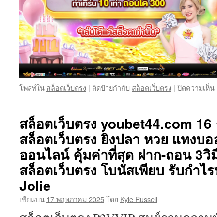
โพสท์ใน
สล็อตเว็บตรง
|
ติดป้ายกำกับ
สล็อตเว็บตรง
|
ปิดความเห็น
เ
สล็อตเว็บตรง youbet44.com 16
สล็อตเว็บตรง ยิงปลา หวย แทงบอ
ออนไลน์ คุ้มค่าที่สุด ฝาก-ถอน 3วิม
สล็อตเว็บตรง โบนัสเพียบ รับกำไร
เ
Jolie
เ
เขียนบน
17 พฤษภาคม 2025
โดย
Kyle Russell