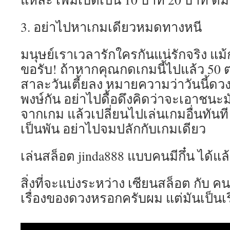
3. อย่าไปหาเกมเดียวหมดทางหนี
มนุษย์เราเวลารักใครกันแน่รักจริง แม้
ขอรับ! ถ้าหากคุณกดเกมนี้ไปแล้ว 50 ตา
สาละวันเตี้ยลง หมายความว่าวันนี้ดวง
พงษ์กัน อย่าไปดื้อดึงคิดว่าจะเอาชนะ
จากเกม แล้วเปลี่ยนไปเล่นเกมอื่นทันที 
เป็นพัน อย่าไปจมปลักกับเกมเดียว
เล่นสล็อต jinda888 แบบคนมีกึ๋น ได้แ
สิ่งที่จะแบ่งระหว่าง เซียนสล็อต กับ ค
เรื่องของดวงหรอกครับผม แต่มันเป็นเร