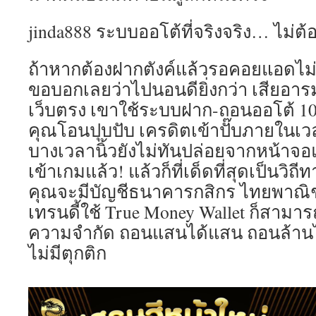
jinda888 ระบบออโต้ที่จริงจริง… ไม่ต้
ถ้าหากต้องฝากตังค์แล้วรอคอยแอดไม่
ขอบอกเลยว่าไปนอนดียิ่งกว่า เสียอาร
เว็บตรง เขาใช้ระบบฝาก-ถอนออโต้ 100
คุณโอนปุบปับ เครดิตเข้าปั๊บภายในเวล
บางเวลานิ้วยังไม่ทันปล่อยจากหน้าจอ
เข้าเกมแล้ว! แล้วก็ที่เด็ดที่สุดเป็นวิถ
คุณจะมีบัญชีธนาคารกสิกร ไทยพาณิชย
เทรนดี้ใช้ True Money Wallet ก็สามา
ความจำกัด ถอนแสนได้แสน ถอนล้านได
ไม่มีตุกติก