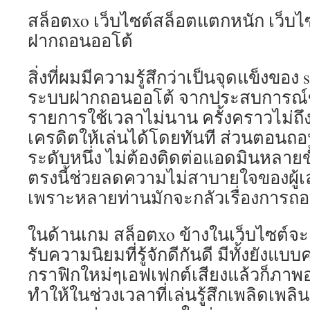
สล็อตxo เว็บไซต์สล็อตแตกหนัก เว็บไซ
ฝากถอนออโต้
สิ่งที่ผมมีความรู้สึกว่าเป็นจุดแข็งของ s
ระบบฝากถอนออโต้ จากประสบการณ์ข
รายการใช้เวลาไม่นาน ครั้งคราวไม่ถึง 
เครดิตให้เล่นได้โดยทันที ส่วนตอนถอน
ระดับหนึ่ง ไม่ต้องติดต่อแอดมินหลายขั้น
ตรงนี้ช่วยลดความไม่สาบายใจของผู้
เพราะหลายท่านมักจะกลัวเรื่องการถอ
ในด้านเกม สล็อตxo ข้างในเว็บไซต์จะ
รับความนิยมที่รู้จักดีกันดี มีทั้งยังแ
กราฟิกใหม่ๆเอฟเฟกต์เสียงแล้วก็ภา
ทำให้ในช่วงเวลาที่เล่นรู้สึกเพลิดเพลิ