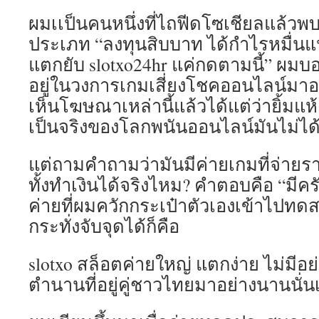
ผมเเป็นคนหนึ่งที่ไถฟีดโซเชียลแล้วพ
ประเภท “ลงทุนสิบบาท ได้กำไรหมื่นแ
แตกยับ slotxo24hr แค่กดตามนี้” ผมบอ
อยู่ในวงการเกมเสี่ยงโชคออนไลน์มาอย
เห็นโฆษณาเหล่านี้แล้วได้แต่ว่ายิ้ม
เป็นจริงของโลกพนันออนไลน์มันไม่ได
แต่ถามคำถามว่ามันมีค่ายเกมที่จ่าย
ทั้งทำเงินได้จริงไหม? คำตอบคือ “มีคร
ค่ายที่ผมควักกระเป๋าตัวเองเข้าไปทดส
กระทั่งจับจุดได้ก็คือ
slotxo สล็อตค่ายใหญ่ แตกง่าย ไม่มีอย
ตำนานที่อยู่คู่ชาวไทยมาอย่างนานนั่น