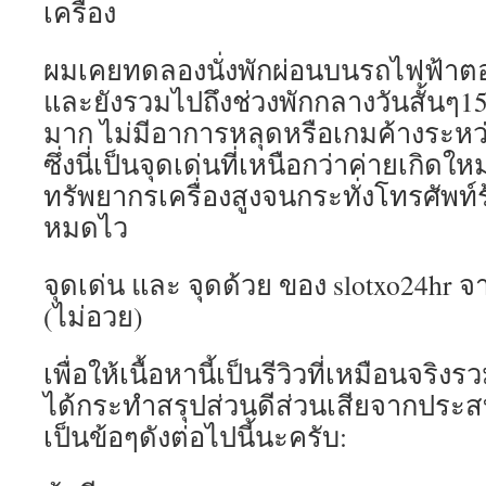
เครื่อง
ผมเคยทดลองนั่งพักผ่อนบนรถไฟฟ้า
และยังรวมไปถึงช่วงพักกลางวันสั้นๆ1
มาก ไม่มีอาการหลุดหรือเกมค้างระหว่
ซึ่งนี่เป็นจุดเด่นที่เหนือกว่าค่ายเกิดให
ทรัพยากรเครื่องสูงจนกระทั่งโทรศัพท์ร้
หมดไว
จุดเด่น และ จุดด้วย ของ slotxo24hr จา
(ไม่อวย)
เพื่อให้เนื้อหานี้เป็นรีวิวที่เหมือนจริงร
ได้กระทำสรุปส่วนดีส่วนเสียจากปร
เป็นข้อๆดังต่อไปนี้นะครับ: