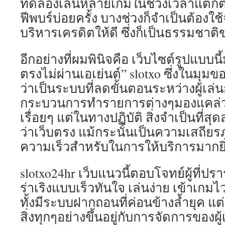
ทดลองเล่นหลายเกมในช่วงเวลาแตกต่า
ฟีพบร์บ่อยครั้ง บางช่วงก็จำเป็นต้องใช
บริหารเครดิตให้ดี ซึ่งก็เป็นธรรมชาติ
อีกอย่างที่ผมพินิจคือ เว็บไซต์รูปแบบนี้
ตรงไม่ผ่านเอเย่นต์” slotxo ซึ่งในมุมขอ
ว่าเป็นระบบที่ลดขั้นตอนระหว่างผู้เล
กระบวนการทำรายการต่างๆมองแคล่วค
เรื่อยๆ แต่ในทางปฏิบัติ สิ่งจำเป็นที่ส
ว่าเว็บตรง แม้กระนั้นเป็นความเสถีย
ความเร็วสำหรับในการให้บริการมากยิ่
slotxo24hr เว็บแนวนี้ตอบโจทย์ผู้ที
ร่าเริงแบบเร็วทันใจ เล่นง่าย เข้าเกม
ทั้งมีระบบฝากถอนที่ค่อนข้างล้ำยุค แต่
สิ่งทุกๆอย่างขึ้นอยู่กับการจัดการของผู