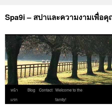
Spa9i – สปาและความงามเพื่อคุ
ข้าม
หน้า
Blog
Contact
Welcome to the
ไป
แรก
family!
ยัง