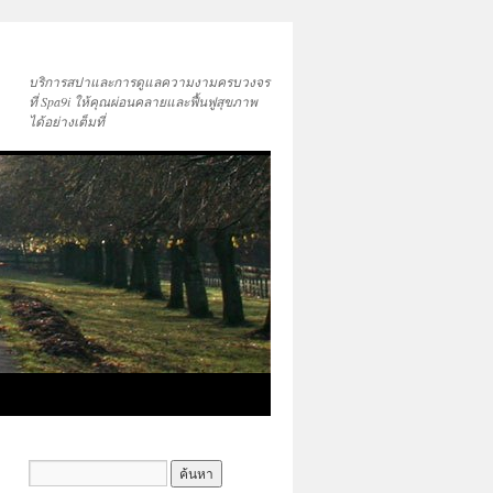
บริการสปาและการดูแลความงามครบวงจร
ที่ Spa9i ให้คุณผ่อนคลายและฟื้นฟูสุขภาพ
ได้อย่างเต็มที่