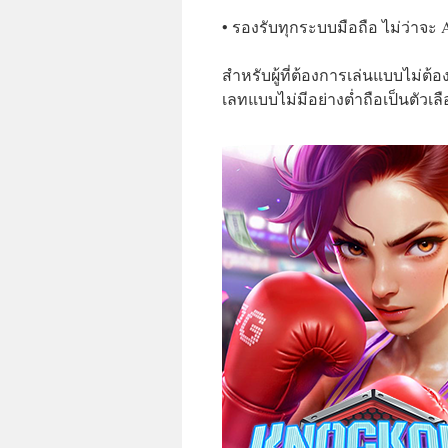
• รองรับทุกระบบมือถือ ไม่ว่าจะ 
สำหรับผู้ที่ต้องการเล่นแบบไม
เลทแบบไม่มีอย่างต่ำถือเป็นตัวเลือก