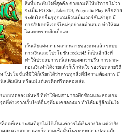
สิ่งที่ประทับใจที่สุดคือ ค่ายเกมที่ให้บริการ ไม่ว่า
จะเป็น PG Slot, Joker123, Pragmatic Play หรือค่าย
ระดับโลกอื่นๆทุกเกมล้วนเป็นเวอร์ชันล่าสุด มี
การอัปเดตฟีเจอร์ใหม่ๆอย่างสม่ำเสมอ ทำให้ผม
ไม่เคยทราบสึกเบื่อเลย
เว้นเสียแต่ความหลากหลายของเกมแล้ว ระบบ
การเงินและโปรโมชั่น rocket45 ก็เป็นอีกสิ่งที่
ทำให้ประสบการณ์เล่นของผมราบรื่น การฝาก-
ถอนเงินทำได้ง่ายแล้วก็เร็วทันใจ รองรับหลายวิถี
โปรโมชั่นที่มีให้ก็เรียกได้ว่าครบทุกสิ่งที่มีความต้องการ มี
บนัสเติมเงิน หรือแม้แต่เครดิตฟรีทดลองเล่น
็น ระบบทดลองเล่นฟรี ที่ทำให้ผมสามารถฝึกซ้อมและลองเกม
จุดที่ต่างจากเว็บไซต์อื่นๆที่ผมเคยลองมา ทำให้ผมรู้สึกมั่นใจ
อตที่เหมาะสมที่สุดไม่ได้เป็นแค่การได้เงินรางวัล แต่ว่ายัง
ความสะดวกสบาย และก็ความเชื่อมั่นในระบบความปลอดภัย