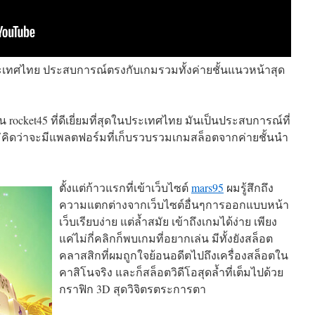
นประเทศไทย ประสบการณ์ตรงกับเกมรวมทั้งค่ายชั้นแนวหน้าสุด
rocket45 ที่ดีเยี่ยมที่สุดในประเทศไทย มันเป็นประสบการณ์ที่
ม่คิดว่าจะมีแพลตฟอร์มที่เก็บรวบรวมเกมสล็อตจากค่ายชั้นนำ
ตั้งแต่ก้าวแรกที่เข้าเว็บไซต์
mars95
ผมรู้สึกถึง
ความแตกต่างจากเว็บไซต์อื่นๆการออกแบบหน้า
เว็บเรียบง่าย แต่ล้ำสมัย เข้าถึงเกมได้ง่าย เพียง
แค่ไม่กี่คลิกก็พบเกมที่อยากเล่น มีทั้งยังสล็อต
คลาสสิกที่ผมถูกใจย้อนอดีตไปถึงเครื่องสล็อตใน
คาสิโนจริง และก็สล็อตวิดีโอสุดล้ำที่เต็มไปด้วย
กราฟิก 3D สุดวิจิตรตระการตา