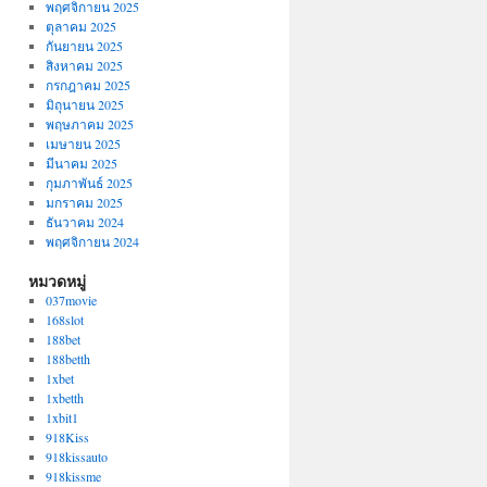
พฤศจิกายน 2025
ตุลาคม 2025
กันยายน 2025
สิงหาคม 2025
กรกฎาคม 2025
มิถุนายน 2025
พฤษภาคม 2025
เมษายน 2025
มีนาคม 2025
กุมภาพันธ์ 2025
มกราคม 2025
ธันวาคม 2024
พฤศจิกายน 2024
หมวดหมู่
037movie
168slot
188bet
188betth
1xbet
1xbetth
1xbit1
918Kiss
918kissauto
918kissme