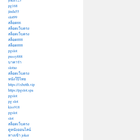
joker123
pg168
jinda55
slot99
สล็อต66
สล็อตเว็บตรง
สล็อตเว็บตรง
สล็อต888
สล็อต888
pgslot
pussy888
บาคาร่า
slotxo
สล็อตเว็บตรง
หนังโป๊ไทย
https://1xbetth.vip
https://pgslot.spa
pgslot
pg slot
kiss918
pgslot
slot
สล็อตเว็บตรง
ดูหนังออนไลน์
ทางเข้า joker