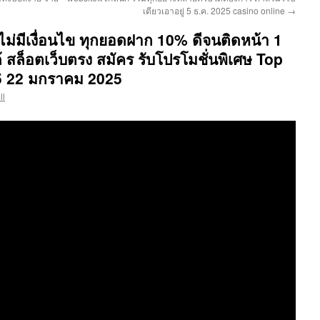
เดียวเอาอยู่ 5 ธ.ค. 2025 casino online
→
ม่มีเงื่อนไข ทุกยอดฝาก 10% ดีจนติดหน้า 1
 สล็อตเว็บตรง สมัคร รับโปรโมชั่นพิเศษ Top
5 22 มกราคม 2025
ll