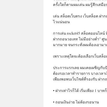
ครั้งใดก็ตามผมเล่น ผมรู้สึกเสม
เล่น สล็อตเว็บตรง เว็บสล็อต ฝา
ไวแน่นอน
การเล่น rocket45 สล็อตออนไลน์ ท
ฝากถอนวอเลท ไม่มีอย่างต่ำ” ศู
มากมาย จนกระทั่งผมต้องเอามาเล
เพราะเหตุใดจะต้องเลือกเว็บสล็
ประการแรกเลย ผมเคยเผชิญกับปัญ
ต้องรอเวลาทำรายการ บางเวลาเงิ
เพียงพอพบเว็บไซต์ที่รองรับ ฝากถ
• ฝากเท่าไรก็ได้ เริ่มเพียง 1 บาทก็
• ถอนเงินง่าย ไม่ต้องรอนาน