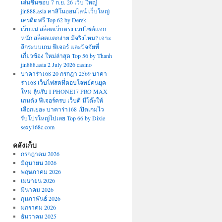
เล่นชื่นชอบ 7 ก.ย. 26 เว็บ ใหญ่
jin888.asia คาสิโนออนไลน์ เว็บใหญ่
เครดิตฟรี Top 62 by Derek
เว็บแม่ สล็อตเว็บตรง เวปไซต์แจก
หนัก สล็อตแตกง่าย มีจริงไหม? เจาะ
ลึกระบบเกม ฟีเจอร์ และปัจจัยที่
เกี่ยวข้อง ใหม่ล่าสุด Top 56 by Thanh
jin888.asia 2 July 2026 casino
บาคาร่า168 20 กรกฎา 2569 บาคา
ร่า168 เว็บไพ่สดที่ตอบโจทย์คนยุค
ใหม่ ลุ้นรับ I PHONE17 PRO MAX
เกมดัง ฟีเจอร์ครบ เว็บดี มีโต๊ะให้
เลือกเยอะ บาคาร่า168 เปิดเกมไว
รับโปรใหญ่ไปเลย Top 66 by Dixie
sexy168c.com
คลังเก็บ
กรกฎาคม 2026
มิถุนายน 2026
พฤษภาคม 2026
เมษายน 2026
มีนาคม 2026
กุมภาพันธ์ 2026
มกราคม 2026
ธันวาคม 2025