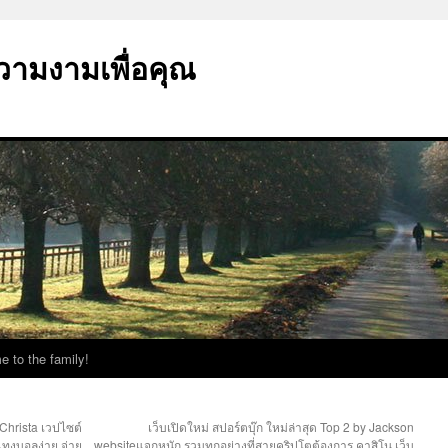
ามงามเพื่อคุณ
 to the family!
 Christa เวปไซต์
เว็บเปิดใหม่ สปอร์ตบุ๊ก ใหม่ล่าสุด Top 2 by Jackson
แทงบอลง่าย จ่าย
websiteแจกหนัก รวมทุกอย่างที่สายคริปโตต้องการ คาสิโน เว็บ