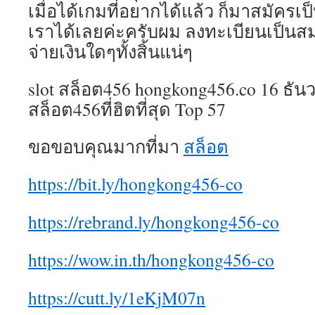
เมื่อได้เกมที่อยากได้แล้ว ก็มาสมัคร
เราได้เลยค่ะครับผม ลงทะเบียนเป็นสม
จ่ายเงินใดๆทั้งสิ้นแน่ๆ
slot สล็อต456 hongkong456.co 16 ธันว
สล็อต456ที่ฮิตที่สุด Top 57
ขอขอบคุณมากที่มา
สล็อต
https://bit.ly/hongkong456-co
https://rebrand.ly/hongkong456-co
https://wow.in.th/hongkong456-co
https://cutt.ly/1eKjM07n