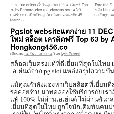
←
casino online เว็บใหญ่ joker123 เครดิตฟรี Top
Faro168 Fa
เนื้อหา
70 by Bernard joker123 jokerasia.net 14 โจ๊ก
หลัก No.1 ส
เกอร์123 เวปไซต์ใหญ่ เว็บสล็อตแจกเครดิตฟรี
รองรับทุกแพ
March 68
Pgslot websiteแตกง่าย 11 DEC 
ใหม่ สล็อต เครดิตฟรี Top 63 by
Hongkong456.co
เขียนบน
24 ธันวาคม 2024
โดย
Kyle Russell
สล็อตเว็บตรงแท้ที่ดีเยี่ยมที่สุดในไทย
เอเย่นต์จาก pg slot แหล่งสรุปความบ
แม้คุณกำลังมองหาเว็บสล็อตที่เยี่ยมที่สุ
รอคอยช้า! มาทดลองใช้บริการกับเรา
แท้ 100% ไม่ผ่านเอเย่นต์ ไม่ผ่านตัวกล
เยี่ยมที่สุดในไทย ถูกใจนักเดิมพันค
เราเป็นเว็บไซต์ตรงจาก สล็อต456 ที่ม