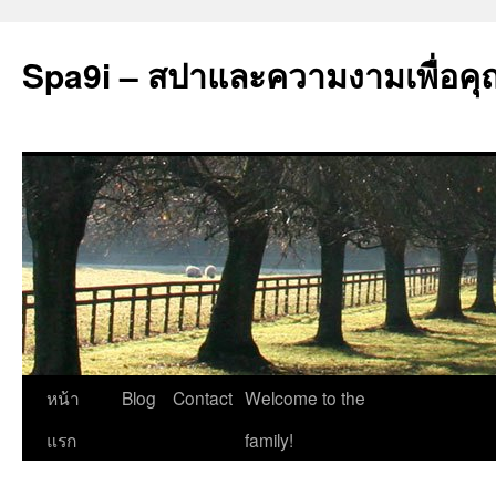
Spa9i – สปาและความงามเพื่อคุ
ข้าม
หน้า
Blog
Contact
Welcome to the
ไป
แรก
family!
ยัง