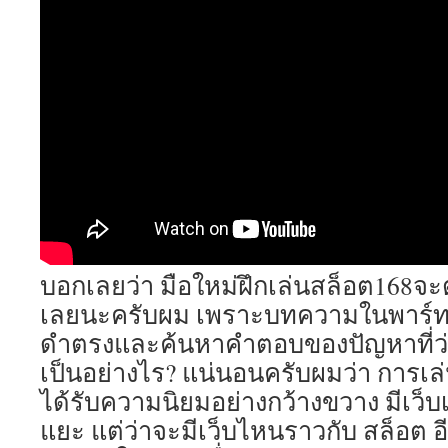
บอกเลยว่า มือใหม่ฝึกเล่นสล็อต168จะต้
เลยนะครับผม เพราะบทความในพาร์ท
ดำตรงและค้นหาคำตอบของปัญหาที่ว่า
เป็นอย่างไร? แน่นอนครับผมว่า การเล่
ได้รับความนิยมอย่างกว้างขวาง มีเว็บ
แยะ แต่ว่าจะมีเว็บไหนราวกับ สล็อต อี