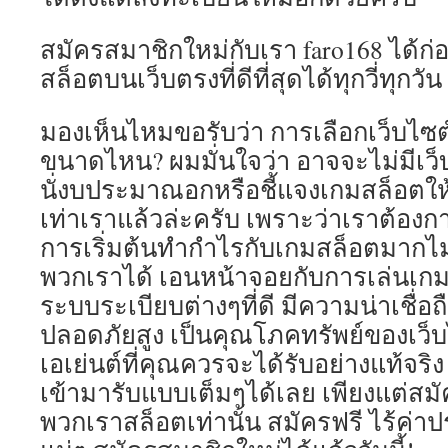
สมัครสมาชิกใหม่กับเรา faro168 ได้ก่อน
สล็อตบนเว็บตรงที่ดีที่สุดได้ทุกวี่ทุกว
มองเห็นไหมขอรับว่า การเลือกเว็บไซ
ขนาดไหน? ผมมั่นใจว่า อาจจะไม่มีเว็
นั่งบประมาณอกหรือชี้แจงเกมสล็อตใ
เท่าเราแล้วล่ะครับ เพราะว่าเราต้อง
การเริ่มต้นทำกำไรกับเกมสล็อตมากไม
พวกเราได้ เอนหน้าจอยกับการเล่นเกมส
ระบบระเบียบต่างๆที่ดี มีความน่าเชื่
ปลอดภัยสูง เป็นคุณโภคทรัพย์ของเว็บ
เอเย่นต์ที่คุณควรจะได้รับอย่างแท้จริง
เข้ามารับแบบเต็มๆได้เลย เพียงแต่สม
พวกเราสล็อตเท่านั้น สมัครฟรี ไร้ค่า