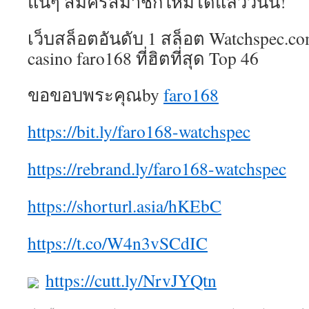
แน่ๆ สมัครสมาชิกใหม่ได้แล้ววันนี้!
เว็บสล็อตอันดับ 1 สล็อต Watchspec.c
casino faro168 ที่ฮิตที่สุด Top 46
ขอขอบพระคุณby
faro168
https://bit.ly/faro168-watchspec
https://rebrand.ly/faro168-watchspec
https://shorturl.asia/hKEbC
https://t.co/W4n3vSCdIC
https://cutt.ly/NrvJYQtn