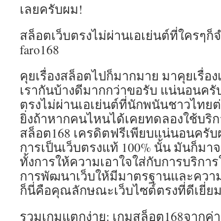
เลยครับผม!
สล็อตเว็บตรงไม่ผ่านเอเย่นต์ที่ใครๆก็จ
faro168
คุยเรื่องสล็อตไปก็มากมาย มาคุยเรื่อง
เรากันบ้างดีมากกว่าขอรับ แน่นอนครับว่
ตรงไม่ผ่านเอเย่นต์ที่นักพนันชาวไทยต่า
ยิ่งถ้าหากคนไหนได้เคยทดลองใช้บริ
สล็อต168 เครดิตฟรีเพียบแน่นอนครับผ
การเป็นเว็บตรงแท้ 100% นั้น มันก็ม
ทั้งการให้ความเอาใจใส่กับการบริการ
การพัฒนาเว็บให้มีมาตรฐานและความ
ก็นี่คือคุณลักษณะเว็บไซต์ตรงที่ดีเยี่ย
รวมเกมแตกง่าย: เกมสล็อต168จากค่าย