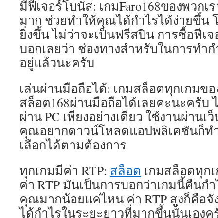
มีฟีเจอร์โบนัส: เกมFaro168ของพวกเร
มาก ช่วยทำให้คุณได้กำไรได้ง่ายขึ้
ยิ่งขึ้น ไม่ว่าจะเป็นฟรีสปิน การซื้อฟีเ
บอกเลยว่า ช่องทางสำหรับในการทำก
อยู่แล้วนะครับ
เล่นผ่านมือถือได้: เกมสล็อตทุกเกม
สล็อต168ผ่านมือถือได้เลยคะนะครับ ไม่
ผ่าน PC เพียงอย่างเดียว ใช้งานผ่านเว็
คุณอยากดาวน์โหลดแอปพลิเคชันก็ทำ
เลือกได้ตามต้องการ
ทุกเกมมีค่า RTP:
สล็อต
เกมสล็อตทุกเกม
ค่า RTP มันเป็นการบอกว่าเกมนี้คืนกำไ
คุณมากน้อยแค่ไหน ค่า RTP สูงก็คือจั
ได้กำไรในระยะยาวที่มากขึ้นนั่นเองค