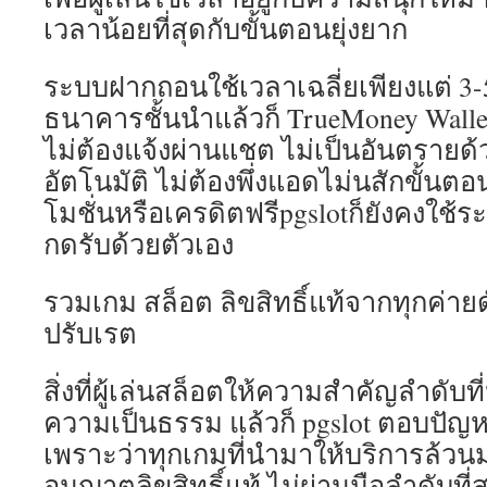
เวลาน้อยที่สุดกับขั้นตอนยุ่งยาก
ระบบฝากถอนใช้เวลาเฉลี่ยเพียงแต่ 3-5 
ธนาคารชั้นนำแล้วก็ TrueMoney Wall
ไม่ต้องแจ้งผ่านแชต ไม่เป็นอันตรายด
อัตโนมัติ ไม่ต้องพึ่งแอดไม่นสักขั้นต
โมชั่นหรือเครดิตฟรีpgslotก็ยังคงใช
กดรับด้วยตัวเอง
รวมเกม สล็อต ลิขสิทธิ์แท้จากทุกค่ายด
ปรับเรต
สิ่งที่ผู้เล่นสล็อตให้ความสำคัญลำดับที่
ความเป็นธรรม แล้วก็ pgslot ตอบปัญห
เพราะว่าทุกเกมที่นำมาให้บริการล้วนม
อนุญาตลิขสิทธิ์แท้ ไม่ผ่านมือลำดับที่