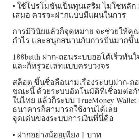
• ใช้โปรโมชันเป็นทุนเสริม ไม่ใช่หลัก 
เสมอ ควรจะฝากแบบมีแผนในการ
การมีวินัยแล้วก็จุดหมาย จะช่วยให้คุณ
กำไร และสนุกสนานกับการปั่นมากขึ้นเ
188betth ฝาก-ถอนระบบออโต้เร็วทันใจ 
และก็ทรูวอเลทแบบครบวงจร
สล็อต ขึ้นชื่อลือนามเรื่องระบบฝาก-ถอ
ขณะนี้ ด้วยระบบอัตโนมัติที่เชื่อมต่อก
ในไทย แล้วก็ระบบ TrueMoney Wallet สำห
ธนาคารก็สามารถใช้งานได้เลย
จุดเด่นของระบบการเงินที่นี่คือ
• ฝากอย่างน้อยเพียง 1 บาท