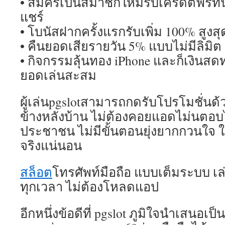
• สมัครเป็นสมาชิกใหม่รับเครดิตฟรีทัน
แชร์
• โบนัสฝากครั้งแรกรับเพิ่ม 100% สูงส
• คืนยอดเสียรายวัน 5% แบบไม่มีลิมิต
• กิจกรรมลุ้นทอง iPhone และก็เงินสดท
ยอดเล่นสะสม
ผู้เล่นpgslotสามารถกดรับโปรโมชั่นด
ข้างหลังบ้าน ไม่ต้องคอยแอดไม่นตอบไ
ประชาชน ไม่มีขั้นตอนยุ่งยากกวนใจ ใ
จริงแน่นอน
สล็อต
โทรศัพท์มือถือ แบบเต็มระบบ เล่
ทุกเวลา ไม่ต้องโหลดแอป
อีกหนึ่งข้อดีที่ pgslot ภูมิใจนำเสน