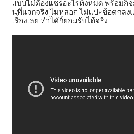
แบบไม่ต้องแชร์อะไรทั้งหมด พร้อมกิจ
นที่แจกจริง ไม่หลอก ไม่แปะข้อตกลงแบ
เรื่องเลย ทำได้ก็ยอมรับได้จริง