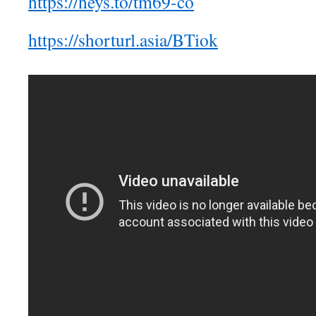
https://heys.to/tm69-co
https://shorturl.asia/BTiok