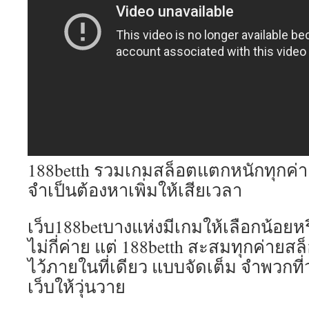
188betth รวมเกมสล็อตแตกหนักทุกค่าย
จำเป็นต้องหาเพิ่มให้เสียเวลา
เว็บ188betบางแห่งมีเกมให้เลือกน้อยห
ไม่กี่ค่าย แต่ 188betth สะสมทุกค่าย
ไว้ภายในที่เดียว แบบจัดเต็ม จำพวกที
เว็บให้วุ่นวาย