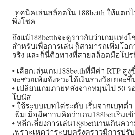
เทคนิคเล่นสล็อตใน 188betth ให้แตกไ
พึ่งโชค
ถึงแม้188betthจะดูราวกับว่าเกมแห่งโ
สำหรับเพื่อการเล่น ก็สามารถเพิ่มโ
จริง และก็นี่คือทางที่สายสล็อตมือโปร
• เลือกเล่นเกม188betthที่มีค่า RTP สูงขึ
จะช่วยเพิ่มจังหวะได้เงินรางวัลเยอะขึ้น
• เปลี่ยนเกมภายหลังจากหมุนไป 50 ร
โบนัส
• ใช้ระบบเบทไต่ระดับ เริ่มจากเบทต่ำ
เพิ่มเมื่อมีความคิดว่าเกม188betเริ่มเ
• หลีกเลี่ยงการเล่น188betนานเกินคว
เพราะเหตุว่าระบบครั้งคราวมีการปรับ