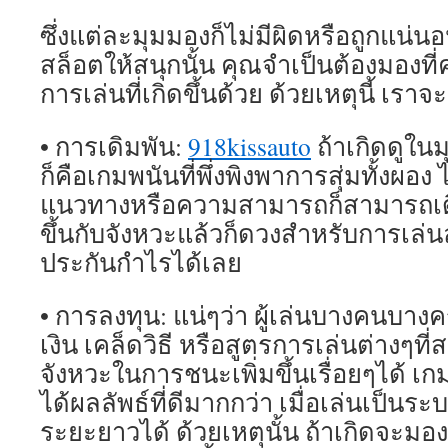
ซึ่งแต่ละมุมมองก็ไม่มีผิดหรือถูกแน่น
สล็อตให้สนุกนั้น คุณจำเป็นต้องมอง
การเล่นที่เกิดขึ้นด้วย ด้วยเหตุนี้ เ
• การเดิมพัน:
918kissauto
ถ้าเกิดดูใน
ก็คือเกมพนันที่พึ่งพิงพาการสุ่มทั้งผอง ไ
แนวทางหรือความสามารถก็สามารถเดิ
ขึ้นกับจังหวะแล้วก็ดวงสำหรับการเล่
ประกันกำไรได้เลย
• การลงทุน: แน่ๆว่า ผู้เล่นบางคนบางคร
เงิน เคล็ดวิธี หรือสูตรการเล่นต่างๆที
จังหวะในการชนะเพิ่มขึ้นเรื่อยๆได้ เกม
ได้ผลลัพธ์ที่ดีมากกว่า เมื่อเล่นเป็น
ระยะยาวได้ ด้วยเหตุนั้น ถ้าเกิดจะมอง