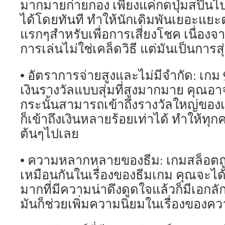
มากมายก่ายกอง เพียงแค่กดปุ่มสปินไปเร
ได้โดยทันที ทำให้นักเดิมพันเยอะแยะต
แรกๆสำหรับเพื่อการเสี่ยงโชค เนื่องจากส
การเล่นไม่ใช่เคล็ดวิธี แต่มันเป็นกา
• อัตราการจ่ายสูงและไม่มีจำกัด: เกม
เงินรางวัลแบบสุ่มที่สูงมากมาย คุณอา
กระนั้นสามารถเข้าถึงรางวัลใหญ่ของเ
ก็เข้าถึงเงินหลายร้อยเท่าได้ ทำให้ทุ
ต้นๆไปเลย
• ความหลากหลายของธีม: เกมสล็อตถูก
เหมือนกันในเรื่องของธีมเกม คุณจะได
มากที่มีความน่าดึงดูดใจแล้วก็มีเอกลั
มันก็ช่วยเพิ่มความนิยมในเรื่องของ