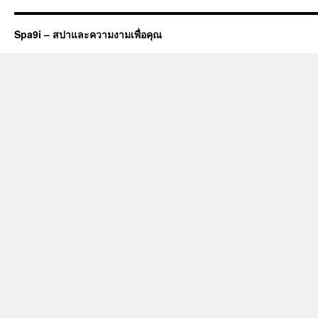
Spa9i – สปาและความงามเพื่อคุณ