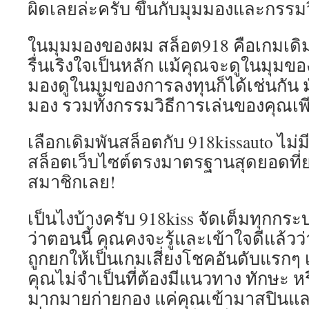
ผิดเลยล่ะครับ ขึ้นกับมุมมองและกรรมว
ในมุมมองของผม สล็อต918 คือเกมเดิมพ
รื่นเริงใจเป็นหลัก แม้คุณจะดูในมุมข
มองดูในมุมของการลงทุนก็ได้เช่นกัน มัน
มอง รวมทั้งกรรมวิธีการเล่นของคุณเพ
เลือกเดิมพันสล็อตกับ 918kissauto ไม่
สล็อตเว็บไซต์ตรงมาตรฐานสุดยอดที่ย
สมาชิกเลย!
เป็นไงบ้างครับ 918kiss จัดเต็มทุกกระ
ว่าตอนนี้ คุณคงจะรู้และเข้าใจดีแล้ว
ถูกยกให้เป็นเกมเสี่ยงโชคอันดับแรกๆ เพ
คุณไม่จำเป็นที่ต้องมีแนวทาง ทักษะ ห
มากมายก่ายกอง แค่คุณเข้ามาสปินและ