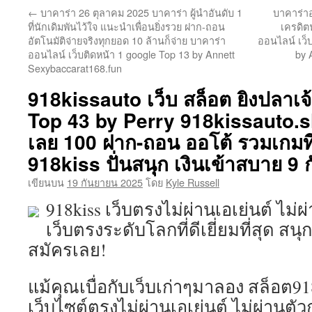
←
บาคาร่า 26 ตุลาคม 2025 บาคาร่า ผู้นำอันดับ 1
บาคาร่าอ
เนื้อหา
ที่นักเดิมพันไว้ใจ แนะนำเพื่อนยิ่งรวย ฝาก-ถอน
เครดิต
อัตโนมัติจ่ายจริงทุกยอด 10 ล้านก็จ่าย บาคาร่า
ออนไลน์ เว็
ออนไลน์ เว็บติดหน้า 1 google Top 13 by Annett
by 
Sexybaccarat168.fun
918kissauto เว็บ สล็อต ยิงปลาเจ
Top 43 by Perry 918kissauto.s
เลย 100 ฝาก-ถอน ออโต้ รวมเกมที
918kiss ปั่นสนุก เงินเข้าสบาย 9
เขียนบน
19 กันยายน 2025
โดย
Kyle Russell
918kiss เว็บตรงไม่ผ่านเอเย่นต์ ไม
เว็บตรงระดับโลกที่ดีเยี่ยมที่สุด สนุ
สมัครเลย!
แม้คุณเบื่อกับเว็บเก่าๆมาลอง สล็อต91
เว็บไซต์ตรงไม่ผ่านเอเย่นต์ ไม่ผ่านตั