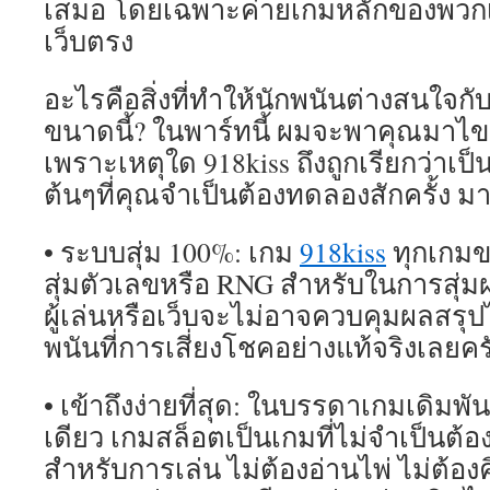
เสมอ โดยเฉพาะค่ายเกมหลักของพวกเร
เว็บตรง
อะไรคือสิ่งที่ทำให้นักพนันต่างสนใจ
ขนาดนี้? ในพาร์ทนี้ ผมจะพาคุณมาไข
เพราะเหตุใด 918kiss ถึงถูกเรียกว่าเป็
ต้นๆที่คุณจำเป็นต้องทดลองสักครั้ง มา
• ระบบสุ่ม 100%: เกม
918kiss
ทุกเกมข
สุ่มตัวเลขหรือ RNG สำหรับในการสุ่มผ
ผู้เล่นหรือเว็บจะไม่อาจควบคุมผลสรุปไ
พนันที่การเสี่ยงโชคอย่างแท้จริงเลยคร
• เข้าถึงง่ายที่สุด: ในบรรดาเกมเดิมพ
เดียว เกมสล็อตเป็นเกมที่ไม่จำเป็นต
สำหรับการเล่น ไม่ต้องอ่านไพ่ ไม่ต้อ