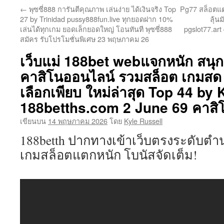
←
พุซซี่888 การันตีคุณภาพ เล่นง่าย ได้เงินจริง Top
Pg77 สล็อตแตก
เนื้อหา
27 by Trinidad pussy888fun.live ทุกยอดฝาก 10%
ลุ้น
เล่นได้ทุกเกม ยอดเล็กยอดใหญ่ โอนทันที พุซซี่888
pgslot77.art
สมัคร รับโปรโมชั่นพิเศษ 23 พฤษภาคม 26
เว็บแม่ 188bet webแจกหนัก สนุก
คาสิโนออนไลน์ รวมสล็อต เกมสด แ
เลือกเพียบ ใหม่ล่าสุด Top 44 by
188betths.com 2 June 69 คาสิ
เขียนบน
14 พฤษภาคม 2026
โดย
Kyle Russell
188betth ปากทางเข้าเว็บตรงระดับตำ
เกมสล็อตแตกหนัก โบนัสจัดเต็ม!