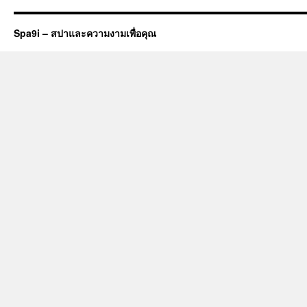
Spa9i – สปาและความงามเพื่อคุณ