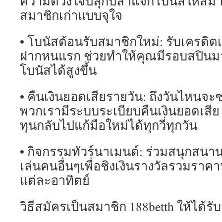
ความดวงใจปลุกปล้ำแจกโบนัสให้สมาช
สมาชิกเก่าแบบจุใจ
• โบนัสต้อนรับสมาชิกใหม่: รับเครดิตเ
ฝากหนแรก ช่วยทำให้คุณมีรอบสปินมา
โบนัสได้สูงขึ้น
• คืนเงินยอดเสียรายวัน: ถึงวันไหนจะซว
พวกเรามีระบบระเบียบคืนเงินยอดเสีย (
ทุนกลับไปแก้มือใหม่ได้ทุกวี่ทุกวัน
• กิจกรรมทัวร์นาเมนต์: ร่วมสนุกสนานแ
เล่นคนอื่นๆเพื่อชิงเงินรางวัลรวมร
แต่ละอาทิตย์
วิธีสมัครเป็นสมาชิก 188betth ให้ได้รั