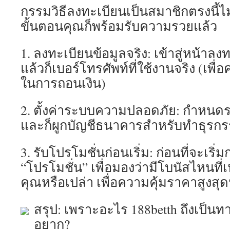
กรรมวิธีลงทะเบียนเป็นสมาชิกตรงนี้ไม่ย
ขั้นตอนคุณก็พร้อมรับความรวยแล้ว
1. ลงทะเบียนข้อมูลจริง: เข้าสู่หน้าลง
แล้วก็เบอร์โทรศัพท์ที่ใช้งานจริง (เพ
ในการถอนเงิน)
2. ตั้งค่าระบบความปลอดภัย: กำหนดร
และก็ผูกบัญชีธนาคารสำหรับทำธุรก
3. รับโปรโมชั่นก่อนเริ่ม: ก่อนที่จะเริ
“โปรโมชั่น” เพื่อมองว่ามีโบนัสไหนท
คุณหรือเปล่า เพื่อความคุ้มราคาสูงสุดน
สรุป: เพราะอะไร 188betth ถึงเป็นทา
อยาก?