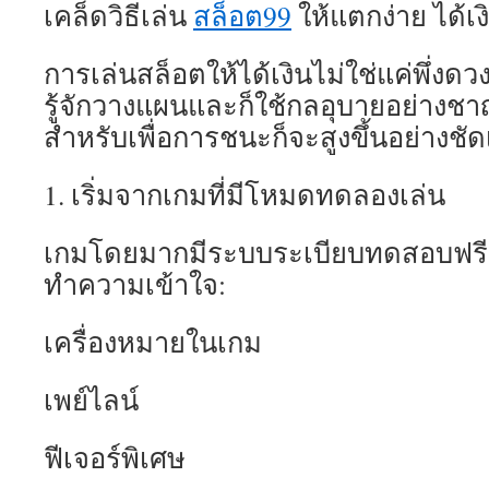
เคล็ดวิธีเล่น
สล็อต99
ให้แตกง่าย ได้เง
การเล่นสล็อตให้ได้เงินไม่ใช่แค่พึ่งด
รู้จักวางแผนและก็ใช้กลอุบายอย่างช
สำหรับเพื่อการชนะก็จะสูงขึ้นอย่างชั
1. เริ่มจากเกมที่มีโหมดทดลองเล่น
เกมโดยมากมีระบบระเบียบทดสอบฟรี ค
ทำความเข้าใจ:
เครื่องหมายในเกม
เพย์ไลน์
ฟีเจอร์พิเศษ