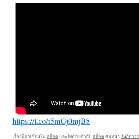
https://t.co/i5mGj0mjB8
เรื่องนี้ถูกเขียนใน
สล็อต
และติดป้ายกำกับ
สล็อต
คั่นหน้า
ลิงก์ถาวร