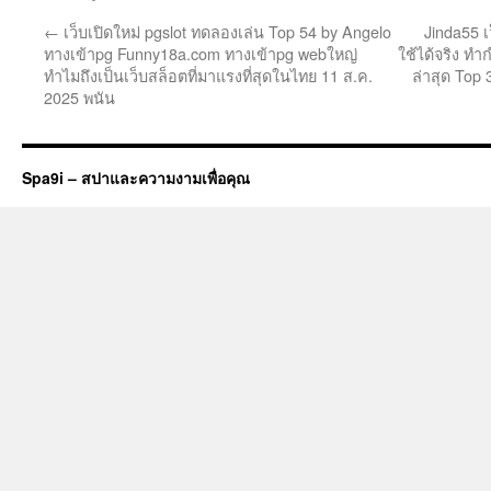
←
เว็บเปิดใหม่ pgslot ทดลองเล่น Top 54 by Angelo
Jinda55 เ
ทางเข้าpg Funny18a.com ทางเข้าpg webใหญ่
ใช้ได้จริง ทำ
ทำไมถึงเป็นเว็บสล็อตที่มาแรงที่สุดในไทย 11 ส.ค.
ล่าสุด Top
2025 พนัน
Spa9i – สปาและความงามเพื่อคุณ