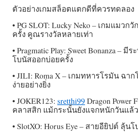
ตัวอย่างเกมสล็อตแตกดีที่ควรทดลอง
• PG SLOT: Lucky Neko – เกมแมวกว
ครั้ง คูณรางวัลหลายเท่า
• Pragmatic Play: Sweet Bonanza – มีร
โบนัสออกบ่อยครั้ง
• JILI: Roma X – เกมทหารโรมัน ฉากโ
ง่ายอย่างยิ่ง
• JOKER123:
sretthi99
Dragon Power F
คลาสสิก แม้กระนั้นยังแจกหนักวันแล้ว
• SlotXO: Horus Eye – สายอียิปต์ ลุ้