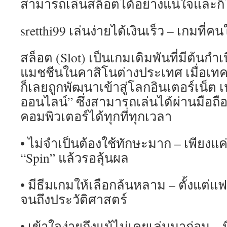
สามารถเล่นสล็อตได้อย่างแน่ใจและก
sretthi99 เล่นง่ายได้เงินเร็ว – เกมที่คนใ
สล็อต (Slot) เป็นเกมเดิมพันที่มีต้นกำ
แมชชีนในคาสิโนต่างประเทศ เมื่อเทค
ก็เลยถูกพัฒนาเข้าสู่โลกอินเตอร์เน็ต เ
ออนไลน์” ซึ่งสามารถเล่นได้ผ่านมือถือ
คอมพิวเตอร์ได้ทุกที่ทุกเวลา
• ไม่จำเป็นต้องใช้ทักษะมาก – เพียงแค่
“Spin” แล้วรอลุ้นผล
• มีธีมเกมให้เลือกล้นหลาม – ตั้งแต่แ
จนถึงประวัติศาสตร์
• เข้าใจง่ายถึงแม้ไม่เคยเล่นมาก่อน – 