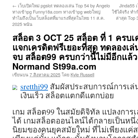
←
เว็บเปิดใหม่ pgslot ทดลองเล่น Top 54 by Angelo
Jinda55 เ
เนื้อหา
ทางเข้าpg Funny18a.com ทางเข้าpg webใหญ่
ใช้ได้จริง ทำ
ทำไมถึงเป็นเว็บสล็อตที่มาแรงที่สุดในไทย 11 ส.ค.
ล่าสุด Top
2025 พนัน
สล็อต 3 OCT 25 สล็อต ที่ 1 ครบเคร
แจกเครดิตฟรีเยอะที่สุด ทดลองเล่น
จบ สล็อต99 ครบกว่านี้ไม่มีอีกแล้
Normand St99a.com
เขียนบน
7 สิงหาคม 2025
โดย
Kyle Russell
sretthi99
สัมผัสประสบการณ์การเล่น 
เงินเร็ว สล็อตแตกดีแตกบ่อย
เกม สล็อต99 ในสมัยดิจิทัล แปลงการเ
ได้ เกมสล็อตออนไลน์ได้กลายเป็นหนึ
นิยมของคนยุคสมัยใหม่ ที่ไม่เพียงแค