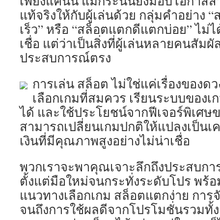
เพียงแค่นั้น แม้กระนั้นยังมอบโอกาส
แท้จริงให้กับผู้เล่นด้วย กลุ่มคำอย่าง “
เร็ว” หรือ “สล็อตแตกดีแตกบ่อย” ไม่ไ
เชื่อ แต่ว่าเป็นสิ่งที่ผู้เล่นหลายคนสัมผ
ประสบการณ์ตรง
การเล่น สล็อต ไม่ใช่แค่เรื่องของดวง
เลือกเกมที่สมควร เรียนระบบของเก
ได้ และใช้ประโยชน์จากฟีเจอร์พิเศษข
สามารถเปลี่ยนเกมปกติให้แปลงเป็นเครื
เงินที่มีคุณภาพสูงอย่างไม่น่าเชื่อ
พวกเราจะพาคุณเจาะลึกถึงประสบการ
ตั้งแต่มือใหม่จนกระทั่งระดับโปร พร้
แนวทางเลือกเกม สล็อตแตกง่าย การจั
จนถึงการใช้ผลดีจากโปรโมชั่นรวมทั้งเ