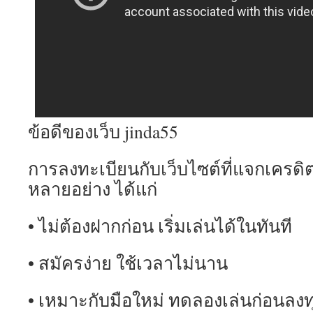
ข้อดีของเว็บ jinda55
การลงทะเบียนกับเว็บไซต์ที่แจกเครดิตฟ
หลายอย่าง ได้แก่
• ไม่ต้องฝากก่อน เริ่มเล่นได้ในทันที
• สมัครง่าย ใช้เวลาไม่นาน
• เหมาะกับมือใหม่ ทดลองเล่นก่อนลงท