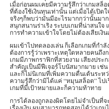
เมื่อก่อนผมเคยมีความรู้สึกว่าเกมสล็อ
ที่ต้องใช้เงินทุนเท่านั้น แต่เมื่อได้เ
จริงๆก็พบว่ามันมีอะไรมากกว่านั้นมาก
สนุกสนานร่าเริง ระบบเกมที่น่าสนใจ แ
การทำความเข้าใจโดยไม่ต้องเสียเงิน
ผมเข้าไปทดลองเล่น ก็เลือกเกมที่กำลังเ
ต้องการรู้ว่าเพราะเหตุใดหลายคนถึงก
เกมมีภาพกราฟิกที่สวยงาม เสียงประกอบต
สำคัญเป็นมีฟีเจอร์โบนัสมากมาย เช่น 
และก็ไม่นิเกมที่เพิ่มความตื่นเต้นระห
ความรู้สึกว่ามิได้แค่ “หมุนสล็อต” ไปเ
เกมที่มีเป้าหมายและก็ความท้าทาย
การได้ลองถูกลองผิดโดยไม่จำเป็นที่จ
เรื่องเงิน ผมสามารถทดสอบได้ว่าเก