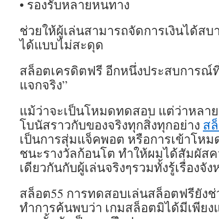
• รองรับหลายหนทาง
ช่วยให้ผู้เล่นสามารถจัดการเงินได้สบ
ได้แบบไม่สะดุด
สล็อตเครดิตฟรี อีกหนึ่งประสบการณ์ที
แจกจริง”
แม้ว่าจะเป็นโหมดทดสอบ แต่ว่าหลา
โบนัสราวกับของจริงทุกสิ่งทุกอย่าง
สล
เป็นการสุ่มแจ็คพอต หรือการเข้าโหม
ชนะรางวัลก้อนโต ทำให้ผมได้สัมผัสค
เดียวกันกับผู้เล่นจริงๆรวมทั้งรู้เรื่องจ
สล็อต55 การทดสอบเล่นสล็อตฟรียังช
ทำการค้นพบว่า เกมสล็อตมิได้มีเพียง