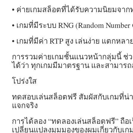
• ค่ายเกมสล็อตที่ได้รับความนิยมจาก
• เกมที่มีระบบ RNG (Random Number
• เกมที่มีค่า RTP สูง เล่นง่าย แตกหลาย
การรวมค่ายเกมชั้นแนวหน้ากลุ่มนี้ ช่วยท
ได้ว่า ทุกเกมมีมาตรฐาน และสามารถลุ
โปร่งใส
ทดสอบเล่นสล็อตฟรี สัมผัสกับเกมที่น่
แจกจริง
การได้ลอง “ทดลองเล่นสล็อตฟรี” ถือเป็น
เปลี่ยนแปลงมุมมองของผมเกี่ยวกับเกม