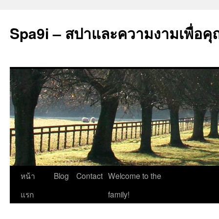
Spa9i – สปาและความงามเพื่อคุ
ข้าม
หน้า
Blog
Contact
Welcome to the
ไป
แรก
family!
ยัง