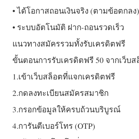
• ได้โอกาสถอนเงินจริง (ตามข้อตกลง
• ระบบอัตโนมัติ ฝาก-ถอนรวดเร็ว
แนวทางสมัครรวมทั้งรับเครดิตฟรี
ขั้นตอนการรับเครดิตฟรี 50 จากเว็บสล็อ
1.เข้าเว็บสล็อตที่แจกเครดิตฟรี
2.กดลงทะเบียนสมัครสมาชิก
3.กรอกข้อมูลให้ครบถ้วนบริบูรณ์
4.การันตีเบอร์โทร (OTP)