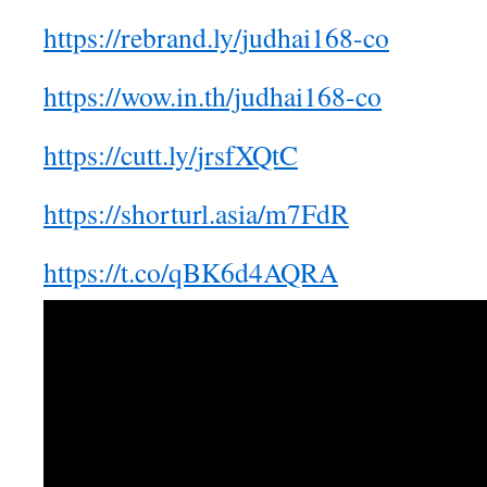
https://rebrand.ly/judhai168-co
https://wow.in.th/judhai168-co
https://cutt.ly/jrsfXQtC
https://shorturl.asia/m7FdR
https://t.co/qBK6d4AQRA