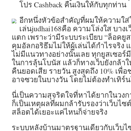
โปร Cashback คืนเงินให้กับทุกท่าน
อีกหนึ่งหัวข้อสำคัญที่ผมให้ความใส
เล่นjudhai168คือ ความโล่งใส บางเว็
แตก เพราะว่ามีระบบระเบียบ “ล็อคยูส
คุมอัลกอริธึมไม่ให้ผู้เล่นได้กำไรจริง แ
ไม่มีแนวทางอย่างนั้นเลย ทุกยูสเซอร์
ในการลุ้นโบนัส แล้วก็ทางเว็บยังกล้าใ
คืนยอดเสีย รายวัน สูงสุดถึง 10% เพื่อช่
อาจซวยในบางวัน โดยไม่ต้องทำเทิร์
นี่เป็นความสุจริตใจที่หาได้ยากในวง
ก็เป็นเหตุผลที่ผมกล้ารับรองว่าเว็บไซต์น
สล็อตได้เยอะแค่ไหนก็จ่ายจริง
ระบบหลังบ้านมาตรฐานเดียวกับเว็บไ