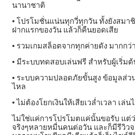
นานาชาติ
• โปรโมชั่นแน่นทุกวี่ทุกวัน ทั้งยังสมา
ฝากแรกของวัน แล้วก็คืนยอดเสีย
• รวมเกมสล็อตจากทุกค่ายดัง มากกว่า
• มีระบบทดสอบเล่นฟรี สำหรับผู้เริ่มต้
• ระบบความปลอดภัยขั้นสูง ข้อมูลส่วนตั
ไหล
• ไม่ต้องโยกเงินให้เสียเวล่ำเวลา เล่น
ไม่ใช่แค่การโปรโมตแค่นั้นขอรับ แต่ว่
จริงๆหลายหมื่นคนต่อวัน และก็มีรีวิวจ