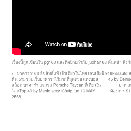
เรื่องนี้ถูกเขียนใน
pg168
และติดป้ายกำกับ
judhai168
คั่นหน้า
ลิงก
←
บาคาร่า168 ลิขสิทธิ์แท้ เจ้าเดียวในไทย เล่นเสียมี
918kissauto 
คืน 5% รวมเว็บบาคาร่าไว้มากที่สุดหวย แทงบอล
45 by Denis
สล็อต บาคาร่า แจกรถ Porsche Taycan ที่เดียวใน
บาท ส
โลกTop 49 by Mable sexy168vip.fun 16 MAY
ต้องการ 91
2568