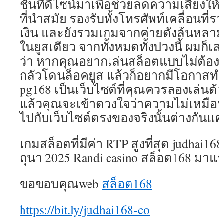
ชั่นที่ดีไซน์มาเพื่อช่วยลดความเสี่ยงให
ที่นำสมัย รองรับทั้งโทรศัพท์เคลื่อนที่ร
เงิน และยังรวมเกมจากค่ายดังล้นหลาม
ในยูสเดียว จากทั้งหมดทั้งปวงนี้ ผมก
ว่า หากคุณอยากเล่นสล็อตแบบไม่ต้อง
กลัวโดนล็อคยูส แล้วก็อยากมีโอกาสทำเ
pg168 เป็นเว็บไซต์ที่คุณควรลองเล่นด้ว
แล้วคุณจะเข้าดวงใจว่าความไม่เหมือน
ไปกับเว็บไซต์ตรงของจริงนั้นต่างกันแ
เกมสล็อตที่มีค่า RTP สูงที่สุด judhai16
ถุนา 2025 Randi casino สล็อต168 มาแร
ขอขอบคุณweb
สล็อต168
https://bit.ly/judhai168-co