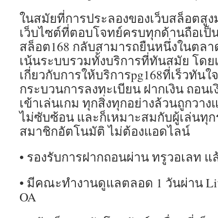
ในสมัยที่การประลองของเว็บสล็อตส
เว็บไซต์ที่ตอบโจทย์ครบทุกด้านถือเป็น
สล็อต168 กลับสามารถยืนหนึ่งในตลาดนี
เน้นระบบรวมทั้งบริการที่ทันสมัย โดยเฉ
เกี่ยวกับการให้บริการpg168ที่เร็วทันใจ
กระบวนการลงทะเบียน ฝากเงิน ถอนเง
เข้าเล่นเกม ทุกสิ่งทุกอย่างล้วนถูกวา
ไม่ซับซ้อน และก็เหมาะสมกับผู้เล่นทุ
สมาชิกอัตโนมัติ ไม่ต้องแอดไลน์
• รองรับการฝากถอนผ่าน ทรูวอเลท แล้
• มีคณะทำงานดูแลตลอด 1 วันผ่าน Live
OA